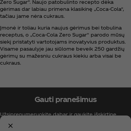
Zero Sugar“. Naujo patobulinto recepto dėka
gėrimas dar labiau primena klasikinę „Coca‑Cola“,
tačiau jame nėra cukraus.
Įmonė ir toliau kuria naujus gėrimus bei tobulina
receptus, o „Coca‑Cola Zero Sugar“ parodo mūsų
siekį pristatyti vartotojams inovatyvius produktus.
Visame pasaulyje jau siūlome beveik 250 gardžių
gėrimų su mažesniu cukraus kiekiu arba visai be
cukraus.
Gauti pranešimus
Užsiprenumeruokite dabar ir gaukite išskirtinę
prieigą prie visko, kas susiję su „Coca‑Cola“!