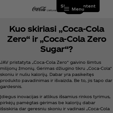
Skip to content
Menu
Kuo skiriasi „Coca‑Cola
Zero“ ir „Coca‑Cola Zero
Sugar“?
JAV pristatyta „Coca‑Cola Zero“ gaivino šimtus
milijonų žmonių. Gėrimas džiugino tikru „Coca‑Cola“
skoniu ir nuliu kalorijų. Dabar yra pasikeitęs
produkto pavadinimas ir išvaizda. Be to, jis tapo dar
gardesnis.
Įdiegus inovacijas ir atlikus išsamius rinkos tyrimus,
pirkėjų pamėgtas gėrimas be kalorijų dabar
išsiskiria dar geresniu skoniu ir vadinasi „Coca‑Cola