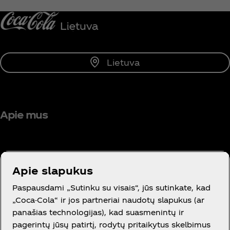
Pranešti man
Lietuva
Apie mus
Apie slapukus
Reikia pagalbos?
Paspausdami „Sutinku su visais“, jūs sutinkate, kad
„Coca-Cola“ ir jos partneriai naudotų slapukus (ar
panašias technologijas), kad suasmenintų ir
pagerintų jūsų patirtį, rodytų pritaikytus skelbimus