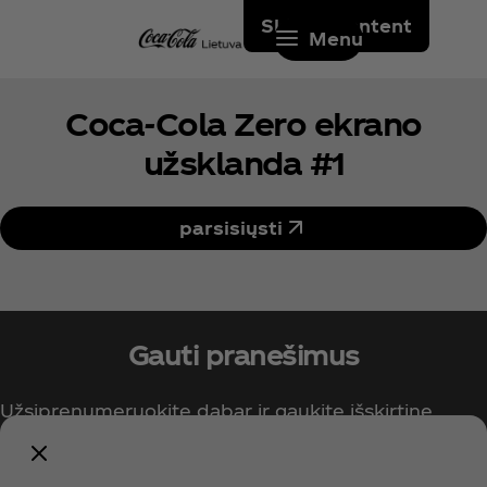
Skip to content
Menu
Coca‑Cola Zero ekrano
užsklanda #1
parsisiųsti
Gauti pranešimus
Užsiprenumeruokite dabar ir gaukite išskirtinę
prieigą prie visko, kas susiję su „Coca‑Cola“!