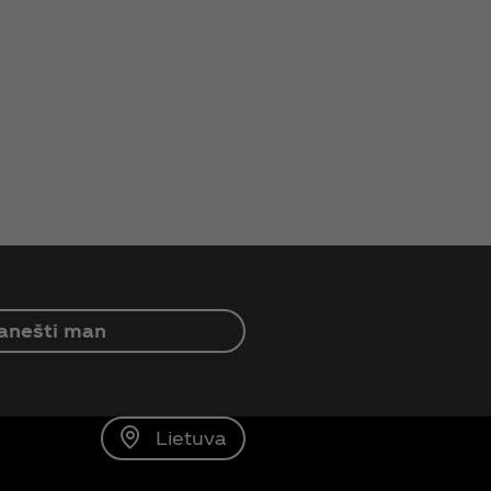
anešti man
Lietuva