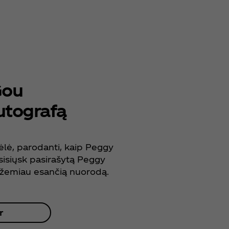
Gou
utografą
ėlė, parodanti, kaip Peggy
sisiųsk pasirašytą Peggy
 žemiau esančią nuorodą.
r