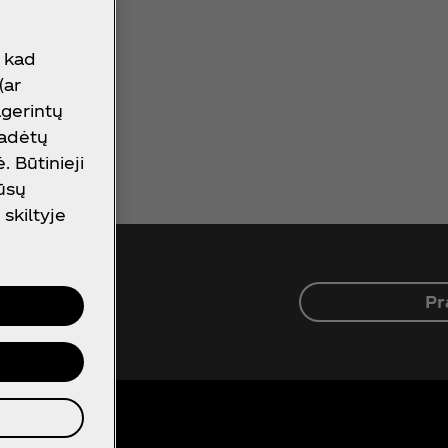
, kad
(ar
agerintų
padėtų
 Būtinieji
mūsų
skiltyje
Pr
ą prie visko,