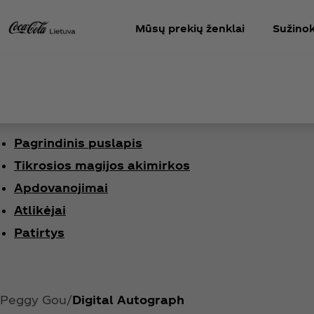
Mūsų prekių ženklai
Sužinok
Pagrindinis puslapis
Tikrosios magijos akimirkos
Apdovanojimai
Atlikėjai
Patirtys
Peggy Gou
Digital Autograph