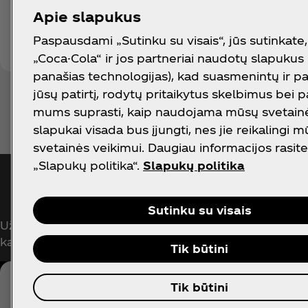
Apie slapukus
Paspausdami „Sutinku su visais“, jūs sutinkate
„Coca-Cola“ ir jos partneriai naudotų slapukus 
panašias technologijas), kad suasmenintų ir p
jūsų patirtį, rodytų pritaikytus skelbimus bei 
mums suprasti, kaip naudojama mūsų svetainė.
slapukai visada bus įjungti, nes jie reikalingi 
svetainės veikimui. Daugiau informacijos rasite 
„Slapukų politika“.
Slapukų politika
Gauti pranešimus
Sutinku su visais
Užsiprenumeruokite dabar ir gaukite išskirtinę prieig
kas susiję su „Coca‑Cola“!
Tik būtini
Tik būtini