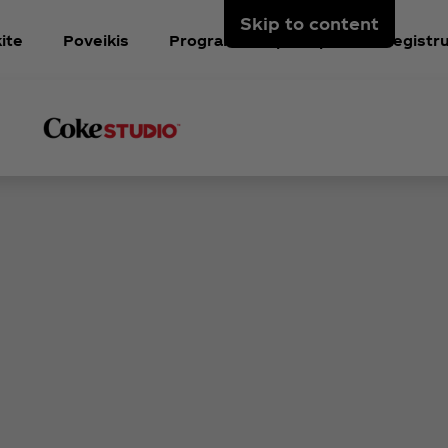
Skip to content
ite
Poveikis
Programėlės puslapis
Registru