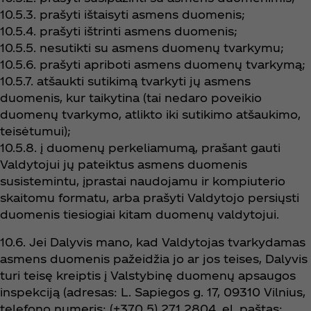
10.5.3. prašyti ištaisyti asmens duomenis;
10.5.4. prašyti ištrinti asmens duomenis;
10.5.5. nesutikti su asmens duomenų tvarkymu;
10.5.6. prašyti apriboti asmens duomenų tvarkymą;
10.5.7. atšaukti sutikimą tvarkyti jų asmens
duomenis, kur taikytina (tai nedaro poveikio
duomenų tvarkymo, atlikto iki sutikimo atšaukimo,
teisėtumui);
10.5.8. į duomenų perkeliamumą, prašant gauti
Valdytojui jų pateiktus asmens duomenis
susistemintu, įprastai naudojamu ir kompiuterio
skaitomu formatu, arba prašyti Valdytojo persiųsti
duomenis tiesiogiai kitam duomenų valdytojui.
10.6. Jei Dalyvis mano, kad Valdytojas tvarkydamas
asmens duomenis pažeidžia jo ar jos teises, Dalyvis
turi teisę kreiptis į Valstybinę duomenų apsaugos
inspekciją (adresas: L. Sapiegos g. 17, 09310 Vilnius,
telefono numeris: (+370 5) 271 2804, el. paštas: