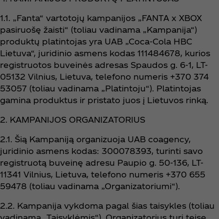
1.1. „Fanta“ vartotojų kampanijos „FANTA x XBOX
pasiruošę žaisti“ (toliau vadinama „Kampanija“)
produktų platintojas yra UAB „Coca‑Cola HBC
Lietuva“, juridinio asmens kodas 111484678, kurios
registruotos buveinės adresas Spaudos g. 6-1, LT-
05132 Vilnius, Lietuva, telefono numeris +370 374
53057 (toliau vadinama „Platintoju“). Platintojas
gamina produktus ir pristato juos į Lietuvos rinką.
2. KAMPANIJOS ORGANIZATORIUS
2.1. Šią Kampaniją organizuoja UAB coagency,
juridinio asmens kodas: 300078393, turinti savo
registruotą buveinę adresu Paupio g. 50-136, LT-
11341 Vilnius, Lietuva, telefono numeris +370 655
59478 (toliau vadinama „Organizatoriumi“).
2.2. Kampanija vykdoma pagal šias taisykles (toliau
vadinama „Taisyklėmis“). Organizatorius turi teisę