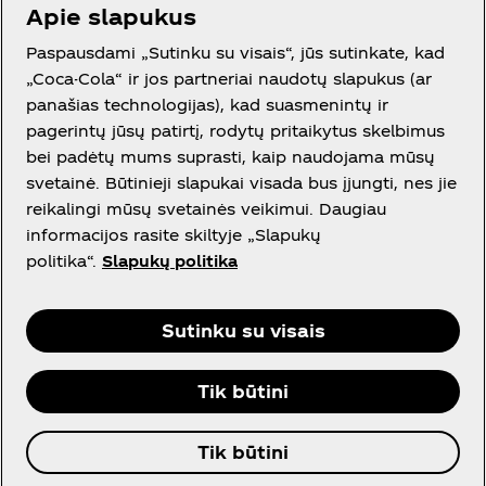
Apie slapukus
Reikia pagalbos?
Paspausdami „Sutinku su visais“, jūs sutinkate, kad
„Coca-Cola“ ir jos partneriai naudotų slapukus (ar
panašias technologijas), kad suasmenintų ir
pagerintų jūsų patirtį, rodytų pritaikytus skelbimus
Teisinė informacija
bei padėtų mums suprasti, kaip naudojama mūsų
svetainė. Būtinieji slapukai visada bus įjungti, nes jie
reikalingi mūsų svetainės veikimui. Daugiau
informacijos rasite skiltyje „Slapukų
politika“.
Slapukų politika
Facebook
Instagram
Youtube
Sutinku su visais
Tik būtini
© 2026 The Coca‑Cola Company. Visos teisės
Tik būtini
saugomos.