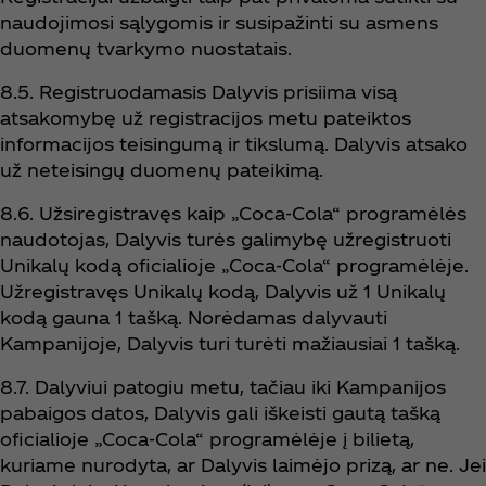
naudojimosi sąlygomis ir susipažinti su asmens
duomenų tvarkymo nuostatais.
8.5. Registruodamasis Dalyvis prisiima visą
atsakomybę už registracijos metu pateiktos
informacijos teisingumą ir tikslumą. Dalyvis atsako
už neteisingų duomenų pateikimą.
8.6. Užsiregistravęs kaip „Coca‑Cola“ programėlės
naudotojas, Dalyvis turės galimybę užregistruoti
Unikalų kodą oficialioje „Coca‑Cola“ programėlėje.
Užregistravęs Unikalų kodą, Dalyvis už 1 Unikalų
kodą gauna 1 tašką. Norėdamas dalyvauti
Kampanijoje, Dalyvis turi turėti mažiausiai 1 tašką.
8.7. Dalyviui patogiu metu, tačiau iki Kampanijos
pabaigos datos, Dalyvis gali iškeisti gautą tašką
oficialioje „Coca‑Cola“ programėlėje į bilietą,
kuriame nurodyta, ar Dalyvis laimėjo prizą, ar ne. Jei