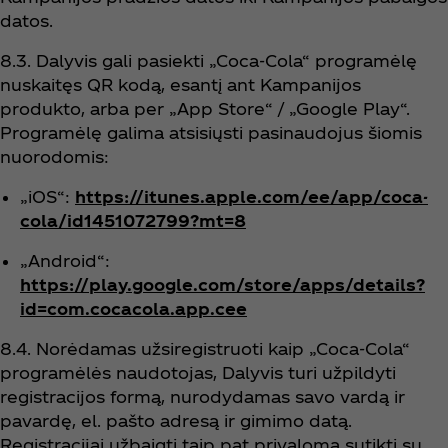
datos.
8.3. Dalyvis gali pasiekti „Coca‑Cola“ programėlę
nuskaitęs QR kodą, esantį ant Kampanijos
produkto, arba per „App Store“ / „Google Play“.
Programėlę galima atsisiųsti pasinaudojus šiomis
nuorodomis:
„iOS“:
https://itunes.apple.com/ee/app/coca-
cola/id1451072799?mt=8
„Android“:
https://play.google.com/store/apps/details?
id=com.cocacola.app.cee
8.4. Norėdamas užsiregistruoti kaip „Coca‑Cola“
programėlės naudotojas, Dalyvis turi užpildyti
registracijos formą, nurodydamas savo vardą ir
pavardę, el. pašto adresą ir gimimo datą.
Registracijai užbaigti taip pat privaloma sutikti su