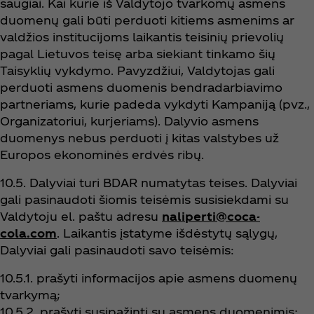
saugiai. Kai kurie iš Valdytojo tvarkomų asmens
duomenų gali būti perduoti kitiems asmenims ar
valdžios institucijoms laikantis teisinių prievolių
pagal Lietuvos teisę arba siekiant tinkamo šių
Taisyklių vykdymo. Pavyzdžiui, Valdytojas gali
perduoti asmens duomenis bendradarbiavimo
partneriams, kurie padeda vykdyti Kampaniją (pvz.,
Organizatoriui, kurjeriams). Dalyvio asmens
duomenys nebus perduoti į kitas valstybes už
Europos ekonominės erdvės ribų.
10.5. Dalyviai turi BDAR numatytas teises. Dalyviai
gali pasinaudoti šiomis teisėmis susisiekdami su
Valdytoju el. paštu adresu
naliperti@coca-
cola.com
. Laikantis įstatyme išdėstytų sąlygų,
Dalyviai gali pasinaudoti savo teisėmis:
10.5.1. prašyti informacijos apie asmens duomenų
tvarkymą;
10.5.2. prašyti susipažinti su asmens duomenimis;