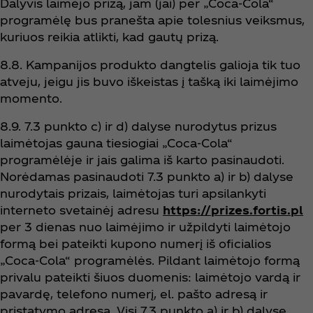
Dalyvis laimėjo prizą, jam (jai) per „Coca‑Cola“
programėlę bus pranešta apie tolesnius veiksmus,
kuriuos reikia atlikti, kad gautų prizą.
8.8. Kampanijos produkto dangtelis galioja tik tuo
atveju, jeigu jis buvo iškeistas į tašką iki laimėjimo
momento.
8.9. 7.3 punkto c) ir d) dalyse nurodytus prizus
laimėtojas gauna tiesiogiai „Coca‑Cola“
programėlėje ir jais galima iš karto pasinaudoti.
Norėdamas pasinaudoti 7.3 punkto a) ir b) dalyse
nurodytais prizais, laimėtojas turi apsilankyti
interneto svetainėj adresu
https://prizes.fortis.pl
per 3 dienas nuo laimėjimo ir užpildyti laimėtojo
formą bei pateikti kupono numerį iš oficialios
„Coca‑Cola“ programėlės. Pildant laimėtojo formą
privalu pateikti šiuos duomenis: laimėtojo vardą ir
pavardę, telefono numerį, el. pašto adresą ir
pristatymo adresą. Visi 7.3 punkto a) ir b) dalyse