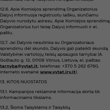
12.6. Apie Komisijos sprendimą Organizatorius
Dalyvį informuoja registruotu laišku, siunčiamu
Dalyvio nurodytu adresu. Apie Komisijos sprendimą
Organizatorius turi teisę Dalyvį informuoti ir el.
paštu.
12.7. Jei Dalyvis nesutinka su Organizatoriaus
sprendimu dėl skundo, Dalyvis gali pateikti skundą
Valstybinei vartotojų teisių apsaugos tarnybai (A.
Goštauto g. 12, 01108 Vilnius, Lietuva, el. paštas:
tarnyba@vvtat.lt
, telefonas: +370 5 262 6760,
interneto svetainė
www.vvtat.lrv.lt
).
13. KITOS NUOSTATOS
13.1. Kampanijos reklaminė informacija skirta tik
informaciniams tikslams.
13.2. Šioms Taisyklėms ir Taisyklių