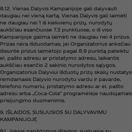
8.12. Vienas Dalyvis Kampanijoje gali dalyvauti
daugiau nei vieną kartą. Vienas Dalyvis gali laimėti
ne daugiau nei 1 iš kiekvienų prizų, nurodytų
aukščiau esančiuose 7.3 punktuose, o iš viso
Kampanijoje galima laimėti ne daugiau nei 4 prizus.
Prizas nėra išduodamas, jei Organizatorius anksčiau
išsiuntė prizus laimėtojo pagal 8.9 punktą pateiktu
el. pašto adresu ar pristatymo adresu, laikantis
aukščiau esančio 2 sakinio nurodytos sąlygos.
Organizatorius Dalyviui išduotų prizų skaiių nustatys
remdamasis Dalyvio nurodytu vardu ir pavarde,
telefono numeriu, pristatymo adresu ar el. pašto
adresu arba „Coca‑Cola“ programėlėje naudojamais
prisijungimo duomenimis.
9. IŠLAIDOS, SUSIJUSIOS SU DALYVAVIMU
KAMPANIJOJE
9.1. Jokios papildomos išlaidos, susijusios su