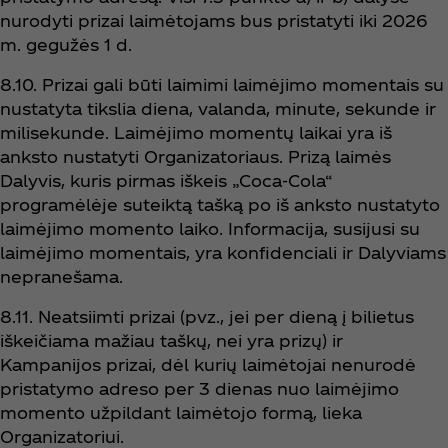
nurodyti prizai laimėtojams bus pristatyti iki 2026
m. gegužės 1 d.
8.10. Prizai gali būti laimimi laimėjimo momentais su
nustatyta tikslia diena, valanda, minute, sekunde ir
milisekunde. Laimėjimo momentų laikai yra iš
anksto nustatyti Organizatoriaus. Prizą laimės
Dalyvis, kuris pirmas iškeis „Coca‑Cola“
programėlėje suteiktą tašką po iš anksto nustatyto
laimėjimo momento laiko. Informacija, susijusi su
laimėjimo momentais, yra konfidenciali ir Dalyviams
nepranešama.
8.11. Neatsiimti prizai (pvz., jei per dieną į bilietus
iškeičiama mažiau taškų, nei yra prizų) ir
Kampanijos prizai, dėl kurių laimėtojai nenurodė
pristatymo adreso per 3 dienas nuo laimėjimo
momento užpildant laimėtojo formą, lieka
Organizatoriui.