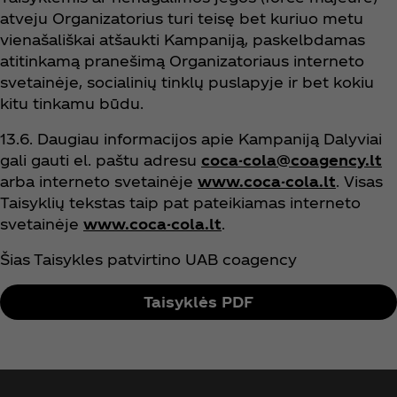
atveju Organizatorius turi teisę bet kuriuo metu
vienašališkai atšaukti Kampaniją, paskelbdamas
atitinkamą pranešimą Organizatoriaus interneto
svetainėje, socialinių tinklų puslapyje ir bet kokiu
kitu tinkamu būdu.
13.6. Daugiau informacijos apie Kampaniją Dalyviai
gali gauti el. paštu adresu
coca-cola@coagency.lt
arba interneto svetainėje
www.coca-cola.lt
. Visas
Taisyklių tekstas taip pat pateikiamas interneto
svetainėje
www.coca-cola.lt
.
Šias Taisykles patvirtino UAB coagency
Taisyklės PDF