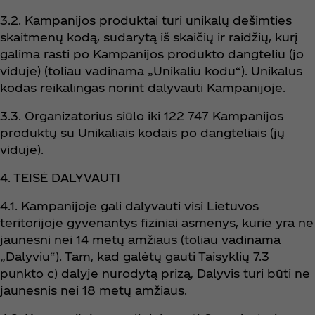
3.2. Kampanijos produktai turi unikalų dešimties
skaitmenų kodą, sudarytą iš skaičių ir raidžių, kurį
galima rasti po Kampanijos produkto dangteliu (jo
viduje) (toliau vadinama „Unikaliu kodu“). Unikalus
kodas reikalingas norint dalyvauti Kampanijoje.
3.3. Organizatorius siūlo iki 122 747 Kampanijos
produktų su Unikaliais kodais po dangteliais (jų
viduje).
4. TEISĖ DALYVAUTI
4.1. Kampanijoje gali dalyvauti visi Lietuvos
teritorijoje gyvenantys fiziniai asmenys, kurie yra ne
jaunesni nei 14 metų amžiaus (toliau vadinama
„Dalyviu“). Tam, kad galėtų gauti Taisyklių 7.3
punkto c) dalyje nurodytą prizą, Dalyvis turi būti ne
jaunesnis nei 18 metų amžiaus.