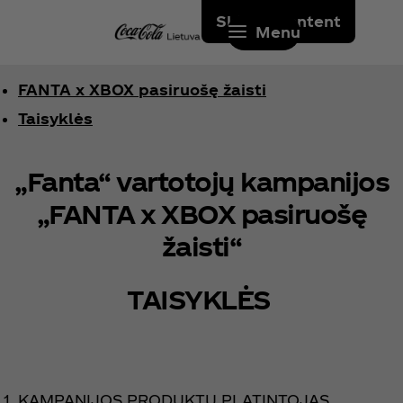
Skip to content
Menu
FANTA x XBOX pasiruošę žaisti
Taisyklės
„Fanta“ vartotojų kampanijos
„FANTA x XBOX pasiruošę
žaisti“
TAISYKLĖS
KAMPANIJOS PRODUKTŲ PLATINTOJAS