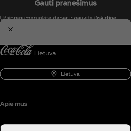
Gauti pranešimus
Užsiprenumeruokite dabar ir gaukite išskirtinę
prieigą prie visko, kas susiję su „Coca‑Cola“!
Pranešti man
Lietuva
Apie mus