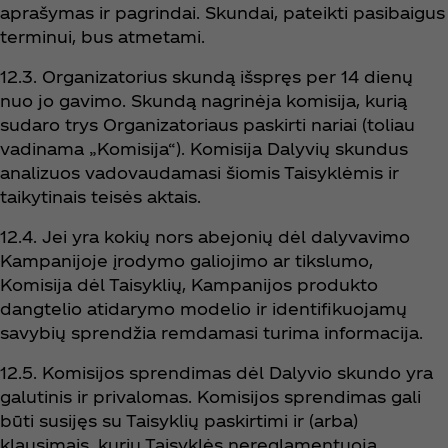
aprašymas ir pagrindai. Skundai, pateikti pasibaigus
terminui, bus atmetami.
12.3. Organizatorius skundą išspręs per 14 dienų
nuo jo gavimo. Skundą nagrinėja komisija, kurią
sudaro trys Organizatoriaus paskirti nariai (toliau
vadinama „Komisija“). Komisija Dalyvių skundus
analizuos vadovaudamasi šiomis Taisyklėmis ir
taikytinais teisės aktais.
12.4. Jei yra kokių nors abejonių dėl dalyvavimo
Kampanijoje įrodymo galiojimo ar tikslumo,
Komisija dėl Taisyklių, Kampanijos produkto
dangtelio atidarymo modelio ir identifikuojamų
savybių sprendžia remdamasi turima informacija.
12.5. Komisijos sprendimas dėl Dalyvio skundo yra
galutinis ir privalomas. Komisijos sprendimas gali
būti susijęs su Taisyklių paskirtimi ir (arba)
klausimais, kurių Taisyklės nereglamentuoja.