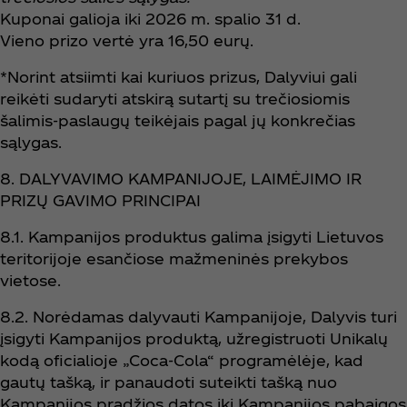
Kuponai galioja iki 2026 m. spalio 31 d.
Vieno prizo vertė yra 16,50 eurų.
*Norint atsiimti kai kuriuos prizus, Dalyviui gali
reikėti sudaryti atskirą sutartį su trečiosiomis
šalimis-paslaugų teikėjais pagal jų konkrečias
sąlygas.
8. DALYVAVIMO KAMPANIJOJE, LAIMĖJIMO IR
PRIZŲ GAVIMO PRINCIPAI
8.1. Kampanijos produktus galima įsigyti Lietuvos
teritorijoje esančiose mažmeninės prekybos
vietose.
8.2. Norėdamas dalyvauti Kampanijoje, Dalyvis turi
įsigyti Kampanijos produktą, užregistruoti Unikalų
kodą oficialioje „Coca‑Cola“ programėlėje, kad
gautų tašką, ir panaudoti suteikti tašką nuo
Kampanijos pradžios datos iki Kampanijos pabaigos