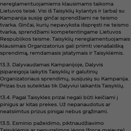
nereglamentuojamiems klausimams taikoma
Lietuvos teisė. Visi iš Taisyklių kylantys ir (arba) su
Kampanija susiję ginčai sprendžiami ne teismo
tvarka. Ginčai, kurių nepavyksta išspręsti ne teismo
tvarka, sprendžiami kompetentingame Lietuvos
Respublikos teisme. Taisyklių nereglamentuojamais
klausimais Organizatorius gali priimti vienašališką
sprendimą, remdamasis įstatymais ir Taisyklėmis.
13.3. Dalyvaudamas Kampanijoje, Dalyvis
įsipareigoja laikytis Taisyklių ir galutinių
Organizatoriaus sprendimų, susijusių su Kampanija.
Prizas bus suteiktas tik Dalyviui laikantis Taisyklių.
13.4. Pagal Taisykles prizai negali būti keičiami į
pinigus ar kitas prekes. Už nepanaudotus ar
neatsiimtus prizus pinigai nebus grąžinami.
13.5. Esminio pažeidimo, piktnaudžiavimo
Taisyklėmis ar nenugalimos jėgos (force majeure)