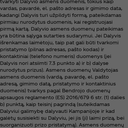
tvarkyti Dalyvio asmens duomenis, tokius kaip
vardas, pavardė, el. pašto adresas ir gimimo data,
kadangi Dalyvis turi užpildyti formą, pateikdamas
pirmiau nurodytus duomenis, kai registruojasi
pirmą kartą. Dalyvio asmens duomenų pateikimas
yra būtina sąlyga sutarties sudarymui. Jei Dalyvis
išrenkamas laimėtoju, taip pat gali būti tvarkomi
pristatymo (pilnas adresas, pašto kodas) ir
kontaktiniai (telefono numeris) duomenys (jei
Dalyvis nori atsiimti 7.3 punkto a) ir b) dalyse
nurodytus prizus). Asmens duomenų Valdytojas
asmens duomenis (vardą, pavardę, el. pašto
adresą, gimimo datą, pristatymo ir kontaktinius
duomenis) tvarkys pagal Bendrojo duomenų
apsaugos reglamento (ES) 2016/679 6 str. (1) dalies
b) punktą, kaip teisinį pagrindą (suteikdamas
Dalyviui galimybę dalyvauti Kampanijoje ir kad
galėtų susisiekti su Dalyviu, jei jis (ji) laimi prizą, bei
suorganizuoti prizo pristatymą). Asmens duomenų