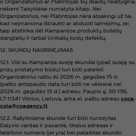
o Organizatorius ar Platintojas šių išlaidų neatlygina,
nebent Taisyklėse numatyta kitaip. Nei
Organizatorius, nei Platintojas nėra atsakingi už tai,
kad neįmanoma ištraukti ar atiduoti laimėjimų, jei
taip atsitinka dėl Kampanijos produktų butelių
dangtelių ir (arba) Unikalių kodų defektų.
12. SKUNDŲ NAGRINĖJIMAS
12.1. Visi su Kampanija susiję skundai (ypač susiję su
prizų pristatymo būdu) turi būti pateikti
Organizatoriui raštu iki 2026 m. gegužės 15 d.
(pašto antspaudo data turi būti ne vėlesnė nei
2026 m. gegužės 15 d.) adresu: Paupio g. 50-136,
LT-11341 Vilnius, Lietuva, arba el. paštu adresu
coca-
cola@coagency.lt
.
12.2. Rašytiniame skunde turi būti nurodytas
Dalyvio vardas ir pavardė, tikslus adresas ir
telefono numeris (jei yra) bei pateiktas skundo