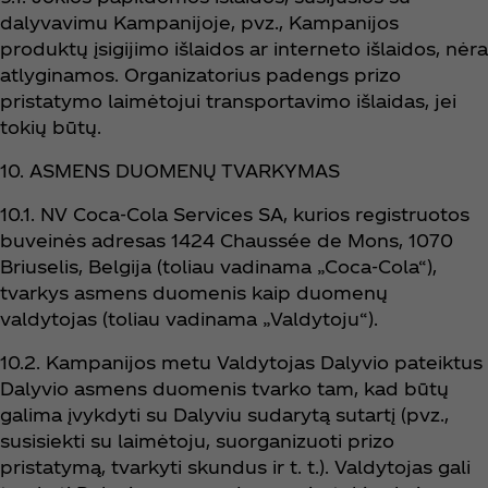
dalyvavimu Kampanijoje, pvz., Kampanijos
produktų įsigijimo išlaidos ar interneto išlaidos, nėra
atlyginamos. Organizatorius padengs prizo
pristatymo laimėtojui transportavimo išlaidas, jei
tokių būtų.
10. ASMENS DUOMENŲ TVARKYMAS
10.1. NV Coca‑Cola Services SA, kurios registruotos
buveinės adresas 1424 Chaussée de Mons, 1070
Briuselis, Belgija (toliau vadinama „Coca‑Cola“),
tvarkys asmens duomenis kaip duomenų
valdytojas (toliau vadinama „Valdytoju“).
10.2. Kampanijos metu Valdytojas Dalyvio pateiktus
Dalyvio asmens duomenis tvarko tam, kad būtų
galima įvykdyti su Dalyviu sudarytą sutartį (pvz.,
susisiekti su laimėtoju, suorganizuoti prizo
pristatymą, tvarkyti skundus ir t. t.). Valdytojas gali