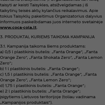
taisyti ar keisti Taisykles, atsižvelgdamas į iš
taikytinų teisės aktų kylančius reikalavimus. Apie
tokius Taisyklių pakeitimus Organizatorius dalyvius
informuos paskelbdamas juos interneto svetainėje
www.coca-cola.lt
.
3. PRODUKTAI, KURIEMS TAIKOMA KAMPANIJA
3.1. Kampanija taikoma šiems produktams:
a) 0,5 l plastikinis butelis: „Fanta Orange“, „Fanta
Orange Zero“, „Fanta Shokata Zero“, „Fanta Lemon
Zero“;
b) 1 l plastikinis butelis: „Fanta Orange“;
c) 1,5 l plastikinis butelis: „Fanta Orange“, „Fanta
Orange Zero“, „Fanta Lemon Zero“;
d) 1,75 l plastikinis butelis: „Fanta Orange“;
e) 2 l plastikinis butelis: „Fanta Orange“;
įsigytiems Lietuvos teritorijoje (toliau vadinama
„Kampanijos produktais“).