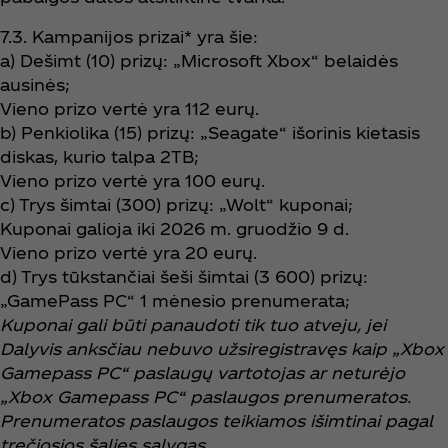
7.3. Kampanijos prizai* yra šie:
a) Dešimt (10) prizų: „Microsoft Xbox“ belaidės
ausinės;
Vieno prizo vertė yra 112 eurų.
b) Penkiolika (15) prizų: „Seagate“ išorinis kietasis
diskas, kurio talpa 2TB;
Vieno prizo vertė yra 100 eurų.
c) Trys šimtai (300) prizų: „Wolt“ kuponai;
Kuponai galioja iki 2026 m. gruodžio 9 d.
Vieno prizo vertė yra 20 eurų.
d) Trys tūkstančiai šeši šimtai (3 600) prizų:
„GamePass PC“ 1 mėnesio prenumerata;
Kuponai gali būti panaudoti tik tuo atveju, jei
Dalyvis anksčiau nebuvo užsiregistravęs kaip „Xbox
Gamepass PC“ paslaugų vartotojas ar neturėjo
„Xbox Gamepass PC“ paslaugos prenumeratos.
Prenumeratos paslaugos teikiamos išimtinai pagal
trečiosios šalies sąlygas.