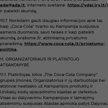
ada@ada.lt
, interneto svetainė:
https://vdai.lrv.lt/
)
ir pateikti skundą.
10.7. Norėdami gauti daugiau informacijos apie tai,
kaip „Coca‑Cola“ tvarko su Kampanija susijusius
asmens duomenis, savo teises ir kaip pateikti
skundą, prašome žr. atitinkamą privatumo
pranešimą:
https://www.coca-cola.lt/privatumo-
politika
.
11. ORGANIZATORIAUS IR PLATINTOJO
ATSAKOMYBĖ
11.1. Platintojas, kitos „The Coca‑Cola Company“
grupės įmonės, Organizatorius ir jų darbuotojai bei
atstovai neatsako už Kampanijos produktų ir
Unikalių kodų spausdinimo klaidas ar defektus.
Visas su dalyvavimu Kampanijoje ir laimėjimų
atsiėmimu susijusias išlaidas apmoka patys Dalyviai,