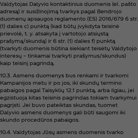
Valdytojas Dalyvio kontaktinius duomenis (el. pašto
adresą) ir susižinojimą tvarkys pagal Bendrojo
duomenų apsaugos reglamento (ES) 2016/679 6 str.
(1) dalies c) punktą (kad būtų įvykdyta teisinė
prievolė, t. y. atsakyta į vartotojo atsiųstą
prašymą/skundą) ir 6 str. (1) dalies f) punktą
(tvarkyti duomenis būtina siekiant teisėtų Valdytojo
interesų – tinkamai tvarkyti prašymus/skundus)
kaip teisinį pagrindą.
10.3. Asmens duomenys bus renkami ir tvarkomi
Kampanijos metu ir po jos, iki skundų termino
pabaigos pagal Taisyklių 12.1 punktą, arba ilgiau, jei
egzistuoja kitas teisinis pagrindas tokiam tvarkymui
pagrįsti. Jei buvo pateiktas skundas, tuomet
Dalyvio asmens duomenys gali būti saugomi iki
skundo procedūros pabaigos.
10.4. Valdytojas Jūsų asmens duomenis tvarko