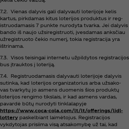
7.2. Vienas dalyvis gali dalyvauti loterijoje kelis
kartus, pirkdamas kitus loterijos produktus ir reg-
istruodamasis 7 punkte nurodyta tvarka. Jei dalyvis
bando iš naujo užsiregistruoti, įvesdamas anksčiau
užregistruoto čekio numerį, tokia registracija yra
ištrinama.
7.3. Visos teisingai internetu užpildytos registracijos
bus įtrauktos į loteriją.
7.4. Registruodamasis dalyvauti loterijoje dalyvis
sutinka, kad loterijos organizatorius arba užsako-
vas tvarkytų jo asmens duomenis šios produktų
loterijos rengimo tikslais, ir kad asmens vardas,
pavardė būtų nurodyti tinklalapyje
https://www.coca-cola.com/lt/lt/offerings/lidl-
lottery
paskelbiant laimėtojus. Registracijos
vykdytojas prisiima visą atsakomybę už tai, kad