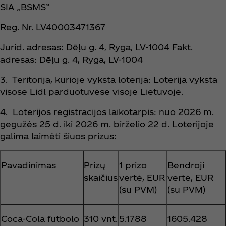
SIA „BSMS”
Reg. Nr. LV40003471367
Jurid. adresas: Dēļu g. 4, Ryga, LV-1004 Fakt.
adresas: Dēļu g. 4, Ryga, LV-1004
3. Teritorija, kurioje vyksta loterija: Loterija vyksta
visose Lidl parduotuvėse visoje Lietuvoje.
4. Loterijos registracijos laikotarpis: nuo 2026 m.
gegužės 25 d. iki 2026 m. birželio 22 d. Loterijoje
galima laimėti šiuos prizus:
Pavadinimas
Prizų
1 prizo
Bendroji
skaičius
vertė, EUR
vertė, EUR
(su PVM)
(su PVM)
Coca‑Cola futbolo
310 vnt.
5.1788
1605.428