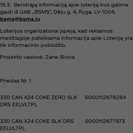
15.3. Bendrąją informaciją apie loteriją bus galima
gauti iš UAB „BSMS", Dēļu g. 4, Ryga, LV-1004,
bsms@bsms.lv
Loterijos organizatoriai įspėja, kad reklamos
medžiagoje pateikiama informacija apie Loteriją yra
tik informacinio pobūdžio.
Projekto vadovė: Zane Sīviņa
Priedas Nr. 1
330 CAN X24 COKE ZERO SLK
5000112678284
DRS EELVLTPL
330 CAN X24 COKE SLK DRS
5000112677973
EELVLTPL