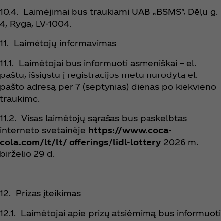
10.4. Laimėjimai bus traukiami UAB „BSMS", Dēļu g.
4, Ryga, LV-1004.
11. Laimėtojų informavimas
11.1. Laimėtojai bus informuoti asmeniškai – el.
paštu, išsiųstu į registracijos metu nurodytą el.
pašto adresą per 7 (septynias) dienas po kiekvieno
traukimo.
11.2. Visas laimėtojų sąrašas bus paskelbtas
interneto svetainėje
https://www.coca-
cola.com/lt/lt/ offerings/lidl-lottery
2026 m.
birželio 29 d.
12. Prizas įteikimas
12.1. Laimėtojai apie prizų atsiėmimą bus informuoti