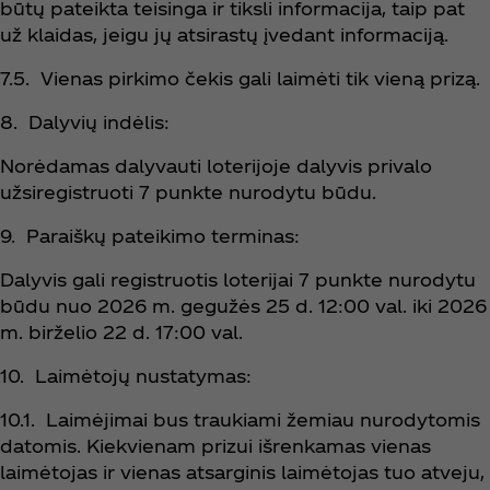
būtų pateikta teisinga ir tiksli informacija, taip pat
už klaidas, jeigu jų atsirastų įvedant informaciją.
7.5. Vienas pirkimo čekis gali laimėti tik vieną prizą.
8. Dalyvių indėlis:
Norėdamas dalyvauti loterijoje dalyvis privalo
užsiregistruoti 7 punkte nurodytu būdu.
9. Paraiškų pateikimo terminas:
Dalyvis gali registruotis loterijai 7 punkte nurodytu
būdu nuo 2026 m. gegužės 25 d. 12:00 val. iki 2026
m. birželio 22 d. 17:00 val.
10. Laimėtojų nustatymas:
10.1. Laimėjimai bus traukiami žemiau nurodytomis
datomis. Kiekvienam prizui išrenkamas vienas
laimėtojas ir vienas atsarginis laimėtojas tuo atveju,