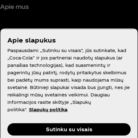
Apie mus
Apie slapukus
Reikia pagalbos?
Paspausdami „Sutinku su visais“, jūs sutinkate, kad
„Coca-Cola“ ir jos partneriai naudotų slapukus (ar
panašias technologijas), kad suasmenintų ir
pagerintų jūsų patirtį, rodytų pritaikytus skelbimus
bei padėtų mums suprasti, kaip naudojama mūsų
Teisinė informacija
svetainė. Būtinieji slapukai visada bus įjungti, nes jie
reikalingi mūsų svetainės veikimui. Daugiau
informacijos rasite skiltyje „Slapukų
politika“.
Slapukų politika
Facebook
Instagram
Youtube
Sutinku su visais