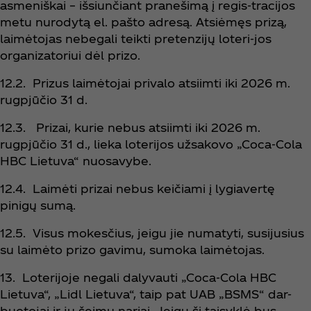
asmeniškai – išsiunčiant pranešimą į regis-tracijos
metu nurodytą el. pašto adresą. Atsiėmęs prizą,
laimėtojas nebegali teikti pretenzijų loteri-jos
organizatoriui dėl prizo.
12.2. Prizus laimėtojai privalo atsiimti iki 2026 m.
rugpjūčio 31 d.
12.3. Prizai, kurie nebus atsiimti iki 2026 m.
rugpjūčio 31 d., lieka loterijos užsakovo „Coca‑Cola
HBC Lietuva“ nuosavybe.
12.4. Laimėti prizai nebus keičiami į lygiavertę
pinigų sumą.
12.5. Visus mokesčius, jeigu jie numatyti, susijusius
su laimėto prizo gavimu, sumoka laimėtojas.
13. Loterijoje negali dalyvauti „Coca‑Cola HBC
Lietuva“, „Lidl Lietuva“, taip pat UAB „BSMS“ dar-
buotojai ir jų šeimų nariai. Jeigu ši taisyklė bus