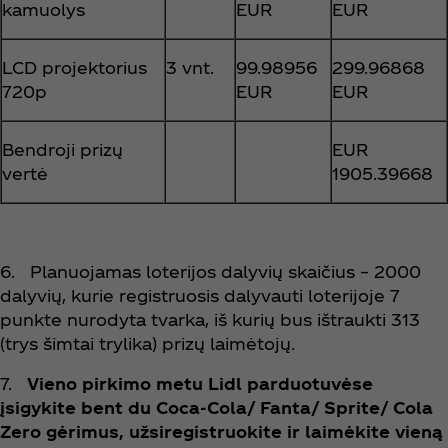
kamuolys
EUR
EUR
LCD projektorius
3 vnt.
99.98956
299.96868
720p
EUR
EUR
Bendroji prizų
EUR
vertė
1905.39668
6. Planuojamas loterijos dalyvių skaičius – 2000
dalyvių, kurie registruosis dalyvauti loterijoje 7
punkte nurodyta tvarka, iš kurių bus ištraukti 313
(trys šimtai trylika) prizų laimėtojų.
7.
Vieno pirkimo metu Lidl parduotuvėse
įsigykite bent du Coca‑Cola/ Fanta/ Sprite/ Cola
Zero gėrimus, užsiregistruokite ir laimėkite vieną