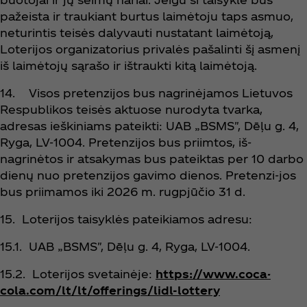
pažeista ir traukiant burtus laimėtoju taps asmuo,
neturintis teisės dalyvauti nustatant laimėtoją,
Loterijos organizatorius privalės pašalinti šį asmenį
iš laimėtojų sąrašo ir ištraukti kitą laimėtoją.
14. Visos pretenzijos bus nagrinėjamos Lietuvos
Respublikos teisės aktuose nurodyta tvarka,
adresas ieškiniams pateikti: UAB „BSMS", Dēļu g. 4,
Ryga, LV-1004. Pretenzijos bus priimtos, iš-
nagrinėtos ir atsakymas bus pateiktas per 10 darbo
dienų nuo pretenzijos gavimo dienos. Pretenzi-jos
bus priimamos iki 2026 m. rugpjūčio 31 d.
15. Loterijos taisyklės pateikiamos adresu:
15.1. UAB „BSMS", Dēļu g. 4, Ryga, LV-1004.
15.2. Loterijos svetainėje:
https://www.coca-
cola.com/lt/lt/offerings/lidl-lottery