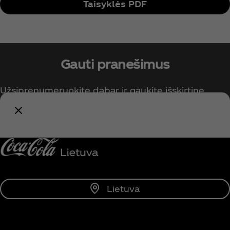
Taisyklės PDF
Gauti pranešimus
Užsiprenumeruokite dabar ir gaukite išskirtinę
prieigą prie visko, kas susiję su „Coca‑Cola“!
Pranešti man
Lietuva