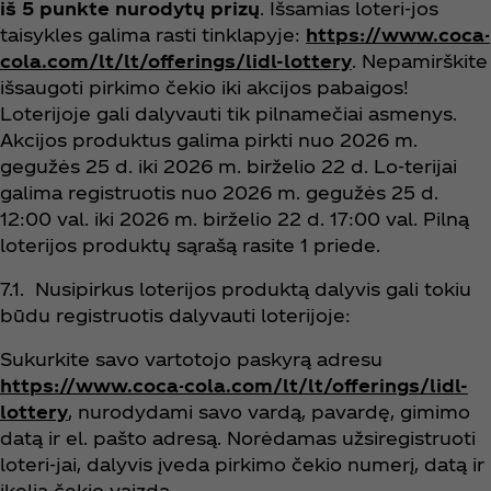
iš 5 punkte nurodytų prizų
. Išsamias loteri-jos
taisykles galima rasti tinklapyje:
https://www.coca-
cola.com/lt/lt/offerings/lidl-lottery
. Nepamirškite
išsaugoti pirkimo čekio iki akcijos pabaigos!
Loterijoje gali dalyvauti tik pilnamečiai asmenys.
Akcijos produktus galima pirkti nuo 2026 m.
gegužės 25 d. iki 2026 m. birželio 22 d. Lo-terijai
galima registruotis nuo 2026 m. gegužės 25 d.
12:00 val. iki 2026 m. birželio 22 d. 17:00 val. Pilną
loterijos produktų sąrašą rasite 1 priede.
7.1. Nusipirkus loterijos produktą dalyvis gali tokiu
būdu registruotis dalyvauti loterijoje:
Sukurkite savo vartotojo paskyrą adresu
https://www.coca-cola.com/lt/lt/offerings/lidl-
lottery
, nurodydami savo vardą, pavardę, gimimo
datą ir el. pašto adresą. Norėdamas užsiregistruoti
loteri-jai, dalyvis įveda pirkimo čekio numerį, datą ir
įkelia čekio vaizdą.