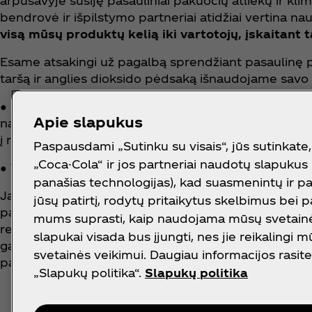
arpusavyje susiję pasauliniai pakuočių atliekų ir k
bendrovė ir išpilstymo partneriai atidžiai vertina n
visą mūsų produktų kelią iki vartotojų, įskaitant
Esame atsakingi už pagalbą sprendžiant pasaulinę pl
taršą ir anglies dioksido pėdsaką išnaudojame savo
● Siekti, kad pirminėje pakuotėje būtų 35–40 % perdir
Apie slapukus
naudojimą iki 30–35 % visame pasaulyje. Padėkite sur
į rinką, skaičiaus.
Paspausdami „Sutinku su visais“, jūs sutinkate
„Coca-Cola“ ir jos partneriai naudotų slapukus 
●
Telkti žmones
, kad jie palaikytų sveiką, švarią apl
panašias technologijas), kad suasmenintų ir p
Jau šiandien visos mūsų pakuotės yra perdirbamos, 
jūsų patirtį, rodytų pritaikytus skelbimus bei 
pakuočių. 2022 m. vasarį užstato už gėrimų pakuočių
mums suprasti, kaip naudojama mūsų svetainė.
reikšmingas žingsnis švaresnės šalies link tiek trum
slapukai visada bus įjungti, nes jie reikalingi 
gamintojų, prekybininkų ir visuomenės veiksmus klim
svetainės veikimui. Daugiau informacijos rasite 
paplitusias gėrimų pakuotes.
„Slapukų politika“.
Slapukų politika