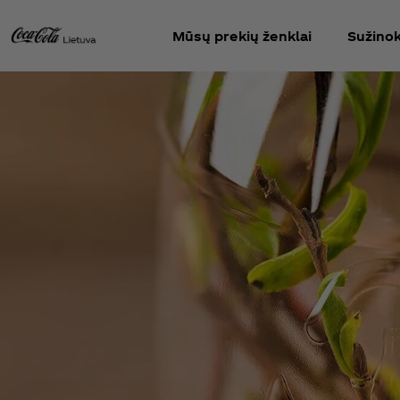
Mūsų prekių ženklai
Sužinok