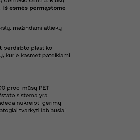
nių dėmesio centru. Mūsų
.
Iš esmės permąstome
kslų, mažindami atliekų
t perdirbto plastiko
ų, kurie kasmet pateikiami
 90 proc. mūsų PET
žstato sistema yra
 padeda nukreipti gėrimų
ogiai tvarkyti labiausiai