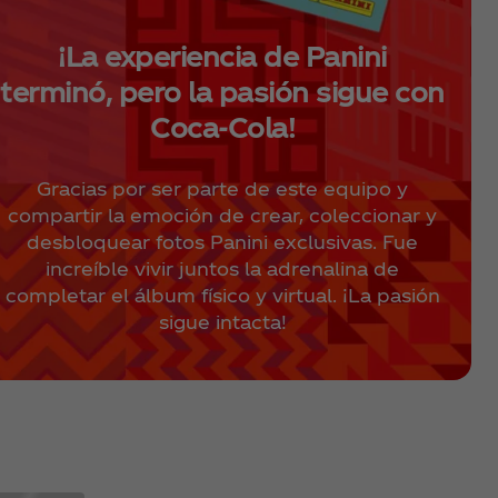
¡La experiencia de Panini
terminó, pero la pasión sigue con
Coca‑Cola!
Gracias por ser parte de este equipo y
compartir la emoción de crear, coleccionar y
desbloquear fotos Panini exclusivas. Fue
increíble vivir juntos la adrenalina de
completar el álbum físico y virtual. ¡La pasión
sigue intacta!