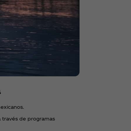
​
xicanos. ​
a través de programas