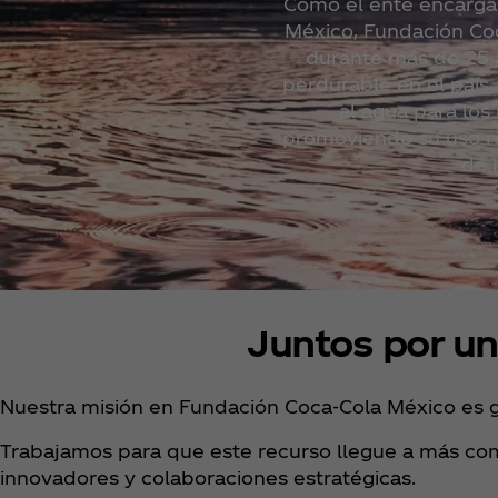
Como el ente encargad
México, Fundación Co
durante más de 25 
perdurable en el país
al agua para los
promoviendo su uso r
de i
Juntos por un
Nuestra misión en Fundación Coca‑Cola México es g
Trabajamos para que este recurso llegue a más com
innovadores y colaboraciones estratégicas.​