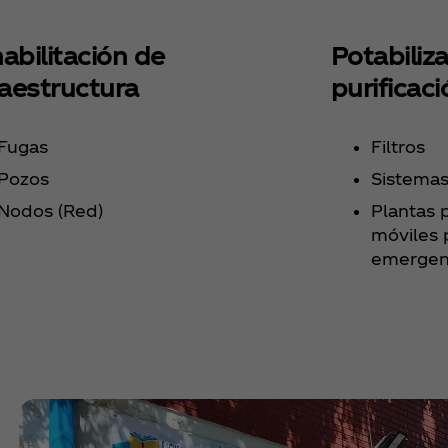
Potabiliza
abilitación de
purificaci
raestructura
Filtros
Fugas
Sistemas
Pozos
Plantas 
Nodos (Red)
móviles 
emergenc