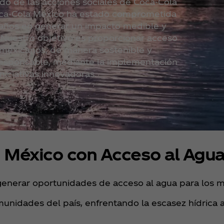
o de las acciones sociales de Coca‑Cola
ca‑Cola México ha estado comprometida
años en generar un impacto medible y
. Nuestro objetivo es proporcionar acceso
 mexicanos, de manera sostenible y
esponsable, mediante la implementación
niciativas innovadoras.​
 México con Acceso al Agua
enerar oportunidades de acceso al agua para los me
unidades del país, enfrentando la escasez hídrica 