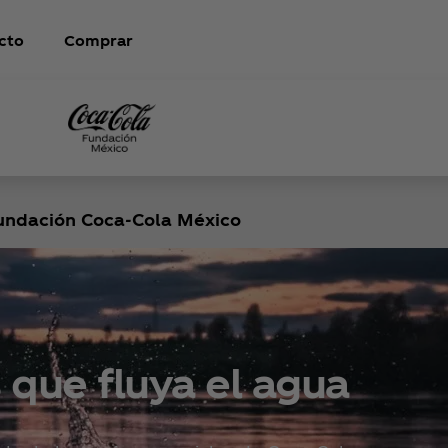
cto
Comprar
undación Coca‑Cola México
que fluya el agua