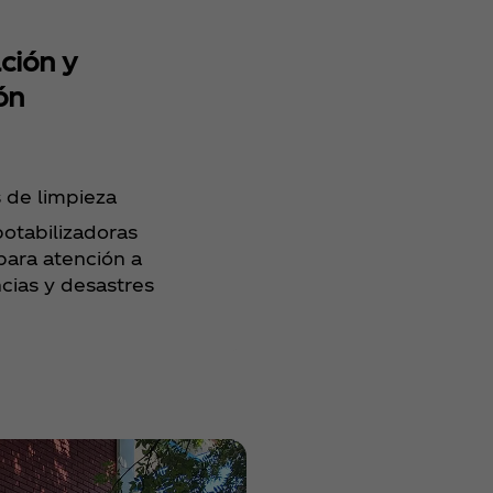
ción y
ón
 de limpieza
potabilizadoras
para atención a
ias y desastres