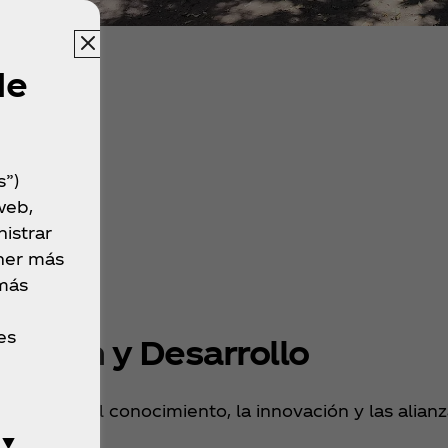
de
s”)
web,
istrar
ner más
 más
es
lación y Desarrollo​
hoy, sino del conocimiento, la innovación y las ali
 ▼