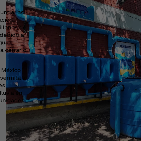
cundarias
ación
illones de
 debido a
gua,
a cerrar o
a México
permita a
es
lluvia en
munidades