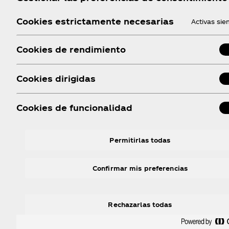
Desde Fundación Coca‑Cola México impulsamos el pil
Cookies estrictamente necesarias
Activas si
intercambio de ideas que fortalezcan las soluciones h
Establecemos alianzas con instituciones académicas,
Cookies de rendimiento
internacionales para generar conocimiento, formar
sostenible.​
Cookies dirigidas
N
Cookies de funcionalidad
Permitirlas todas
Confirmar mis preferencias
Rechazarlas todas