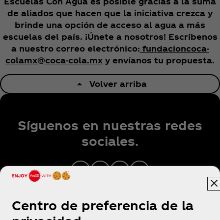
Escuelas Con Agua es posible gracias a la suma
de aliados que hacen que la iniciativa crezca y
brinde una opción de acceso al agua a más
escuelas del país. ¡Únete a nosotros! Escríbenos
a nuestro correo electrónico:
fundacioncoca-
colamx@coca-cola.mx
y envíanos tu propuesta.
Volver arriba
Síguenos en nuestras redes
sociales.
Centro de preferencia de la