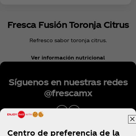
Fresca Fusión Toronja Citrus
Refresco sabor toronja citrus.
Ver información nutricional
Síguenos en nuestras redes
@frescamx
Centro de preferencia de la