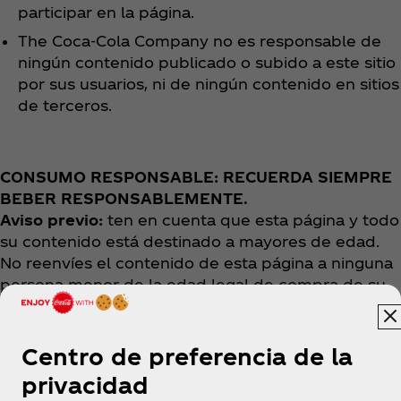
participar en la página.
The Coca‑Cola Company no es responsable de
ningún contenido publicado o subido a este sitio
por sus usuarios, ni de ningún contenido en sitios
de terceros.
CONSUMO RESPONSABLE: RECUERDA SIEMPRE
BEBER RESPONSABLEMENTE.
Aviso previo:
ten en cuenta que esta página y todo
su contenido está destinado a mayores de edad.
No reenvíes el contenido de esta página a ninguna
persona menor de la edad legal de compra de su
país.
Centro de preferencia de la
privacidad