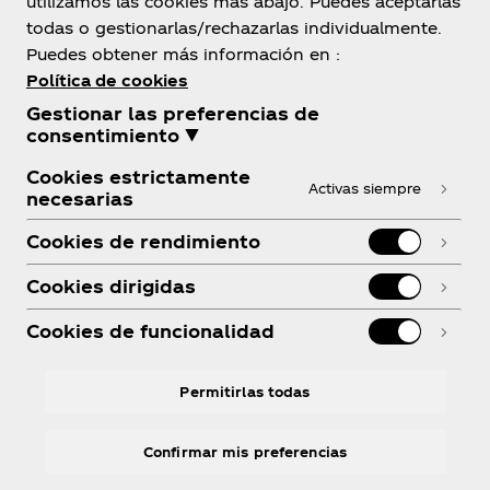
utilizamos las cookies más abajo. Puedes aceptarlas
todas o gestionarlas/rechazarlas individualmente.
Sobre nosotros
Puedes obtener más información en :
Política de cookies
Gestionar las preferencias de
consentimiento ▼
Cookies estrictamente
¿Necesitas ayuda?
Activas siempre
necesarias
Cookies de rendimiento
Cookies dirigidas
Legal
Cookies de funcionalidad
Permitirlas todas
Instagram
Youtube
Facebook
R
Confirmar mis preferencias