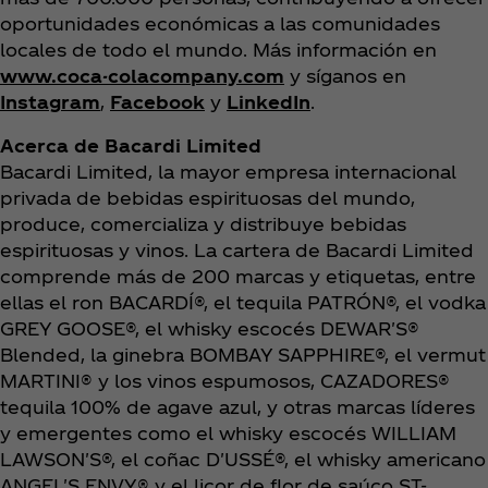
oportunidades económicas a las comunidades
locales de todo el mundo. Más información en
www.coca-colacompany.com
y síganos en
Instagram
,
Facebook
y
LinkedIn
.
Acerca de Bacardi Limited
Bacardi Limited, la mayor empresa internacional
privada de bebidas espirituosas del mundo,
produce, comercializa y distribuye bebidas
espirituosas y vinos. La cartera de Bacardi Limited
comprende más de 200 marcas y etiquetas, entre
ellas el ron BACARDÍ®, el tequila PATRÓN®, el vodka
GREY GOOSE®, el whisky escocés DEWAR'S®
Blended, la ginebra BOMBAY SAPPHIRE®, el vermut
MARTINI® y los vinos espumosos, CAZADORES®
tequila 100% de agave azul, y otras marcas líderes
y emergentes como el whisky escocés WILLIAM
LAWSON'S®, el coñac D'USSÉ®, el whisky americano
ANGEL'S ENVY® y el licor de flor de saúco ST-