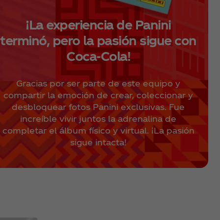
¡La experiencia de Panini
terminó, pero la pasión sigue con
Coca‑Cola!
Gracias por ser parte de este equipo y
compartir la emoción de crear, coleccionar y
desbloquear fotos Panini exclusivas. Fue
increíble vivir juntos la adrenalina de
completar el álbum físico y virtual. ¡La pasión
sigue intacta!