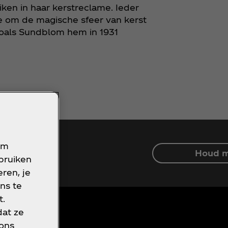
iken in haar kerstreclame. Ieder
e om de magische sfeer van kerst
zoals Sundblom hem in 1931
om
Houd m
ebruiken
ren, je
ns te
t.
dat ze
 ons