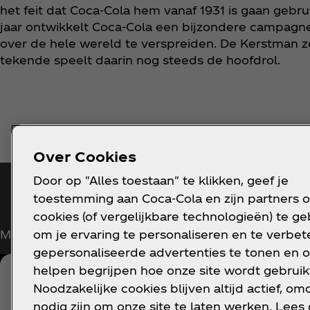
het feit dat Coca‑Cola hem vanaf 1931 is gaan gebru
jaar ontwikkelt Coca‑Cola een bijzondere campagn
over de hele wereld te verspreiden. De Kerstman 
tekende speelt daarin nog steeds de hoofdrol.
Over Cookies
Door op "Alles toestaan" te klikken, geef je
Blijf op de hoogte
toestemming aan Coca‑Cola en zijn partners 
cookies (of vergelijkbare technologieën) te g
om je ervaring te personaliseren en te verbete
Meld je nu aan voor exclusieve toegang!
gepersonaliseerde advertenties te tonen en o
helpen begrijpen hoe onze site wordt gebruik
Noodzakelijke cookies blijven altijd actief, om
nodig zijn om onze site te laten werken. Lees