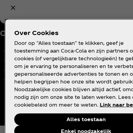
V
Over ons
Hulp nodig?
Over Cookies
P
Door op "Alles toestaan" te klikken, geef je
c
Ons bedrijf
FAQ
toestemming aan Coca‑Cola en zijn partners 
C
cookies (of vergelijkbare technologieën) te g
Nieuws
Sitemap
om je ervaring te personaliseren en te verbete
Geschiedenis
Contact
C
gepersonaliseerde advertenties te tonen en o
Carrière
T
helpen begrijpen hoe onze site wordt gebruik
g
Noodzakelijke cookies blijven altijd actief, om
nodig zijn om onze site te laten werken. Lees
cookiebeleid om meer te weten.
Link naar be
Alles toestaan
Enkel noodzakelijk