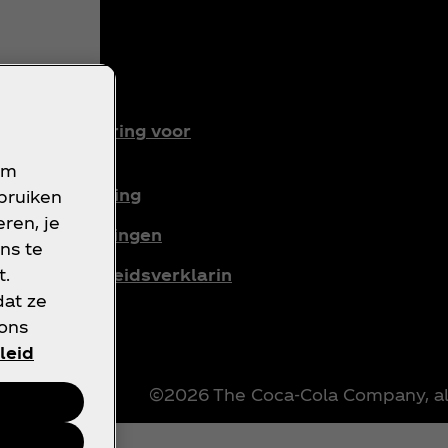
oorwaarden
rivacyverklaring voor
onsumenten
om
ookieverklaring
ebruiken
ren, je
ookie-instellingen
ns te
oegankelijkheidsverklarin
t.
dat ze
 ons
leid
©2026 The Coca‑Cola Company, a