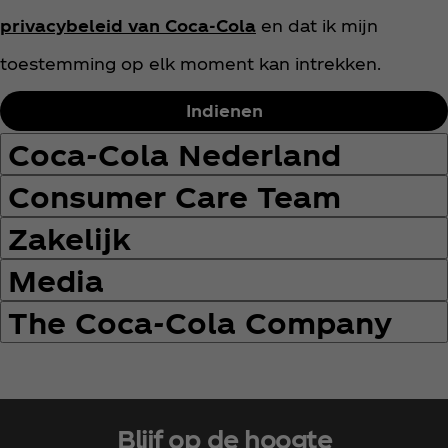
d
privacybeleid van Coca‑Cola
en dat ik mijn
i
t
toestemming op elk moment kan intrekken.
i
o
Indienen
n
Coca‑Cola Nederland
s
Consumer Care Team
Zakelijk
Media
The Coca‑Cola Company
Blijf op de hoogte