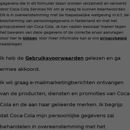
gegevens die in dit formulier staan worden verzameld en verwerkt
door Coca‑Cola Services NV om je vraag te kunnen beantwoorden.
Dit is in overeenstemming met de toepasselijke wetgeving m.b.t. de
bescherming van persoonsgegevens in Nederland en met het
privacybeleid van Coca‑Cola. Je kan nadien bezwaar maken tegen
het bewaren van deze gegevens of de correctie ervan aanvragen
door hier te
klikken
. Voor meer informatie kan je ons
privacybeleid
raadplegen.
T
Ik heb de
Gebruiksvoorwaarden
gelezen en ga
e
ermee akkoord.
r
m
Ik wil graag e-mailmarketingberichten ontvangen
s
A
van de producten, diensten en promoties van Coca
n
d
Cola en de aan haar gelieerde merken. Ik begrijp
C
dat Coca-Cola mijn persoonlijke gegevens zal
o
n
behandelen in overeenstemming met het