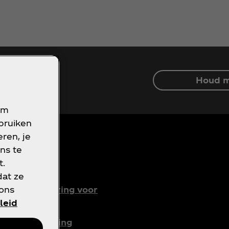
Houd m
om
ebruiken
ren, je
ns te
t.
oorwaarden
dat ze
 ons
rivacyverklaring voor
onsumenten
leid
ookieverklaring