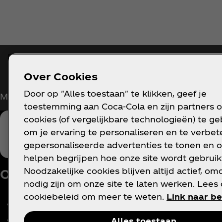
Blijf op de hoogte
Over Cookies
Door op "Alles toestaan" te klikken, geef je
Meld je nu aan voor exclusieve toegang!
toestemming aan Coca‑Cola en zijn partners 
cookies (of vergelijkbare technologieën) te g
om je ervaring te personaliseren en te verbete
gepersonaliseerde advertenties te tonen en o
helpen begrijpen hoe onze site wordt gebruik
V
Noodzakelijke cookies blijven altijd actief, om
Over ons
Hulp nodig?
nodig zijn om onze site te laten werken. Lees
P
c
cookiebeleid om meer te weten.
Link naar be
Ons bedrijf
FAQ
C
Nieuws
Sitemap
Alles toestaan