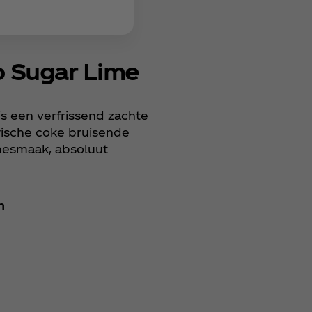
o Sugar Lime
s een verfrissend zachte
ische coke bruisende
imesmaak, absoluut
n