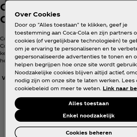
Coca‑Cola Zero Sugar
Over Cookies
Cherry
Door op "Alles toestaan" te klikken, geef je
toestemming aan Coca‑Cola en zijn partners 
Coca‑Cola Zero Sugar Cherry, dat is jouw vertrouw
cookies (of vergelijkbare technologieën) te g
Coca‑Cola zonder suiker met een heerlijke
om je ervaring te personaliseren en te verbete
kersensmaak. Deze suikervrije Coca‑Cola serveer je
gepersonaliseerde advertenties te tonen en o
het liefst ijskoud.
helpen begrijpen hoe onze site wordt gebruik
Noodzakelijke cookies blijven altijd actief, om
Voedingswaarden bekijken
nodig zijn om onze site te laten werken. Lees
cookiebeleid om meer te weten.
Link naar be
Alles toestaan
Enkel noodzakelijk
Cookies beheren