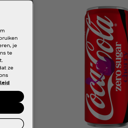
om
de
ebruiken
ren, je
ns te
t.
dat ze
 ons
leid