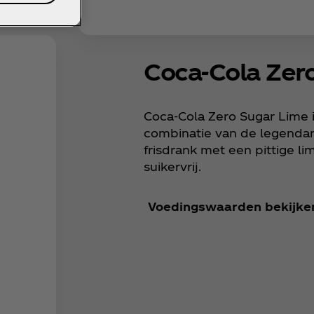
Coca‑Cola Zer
Coca‑Cola Zero Sugar Lime i
combinatie van de legendar
frisdrank met een pittige l
suikervrij.
Voedingswaarden bekijke