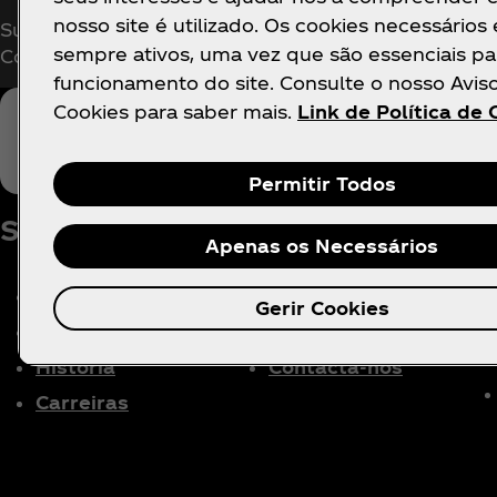
nosso site é utilizado. Os cookies necessários
Subscreve agora para ter acesso exclusivo a tudo 
sempre ativos, uma vez que são essenciais pa
Coca‑Cola!
funcionamento do site. Consulte o nosso Avis
Cookies para saber mais.
Link de Política de 
L
Permitir Todos
Sobre nós
Precisas de ajuda?
Apenas os Necessários
A nossa empresa
FAQ
Gerir Cookies
Média
Mapa do site
História
Contacta-nos
Carreiras