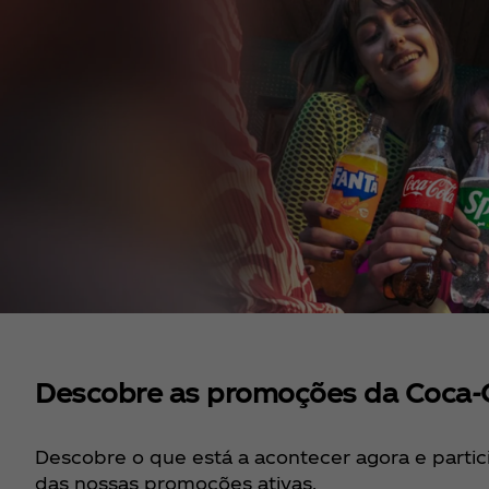
Descobre as promoções da Coca‑
Descobre o que está a acontecer agora e parti
das nossas promoções ativas.