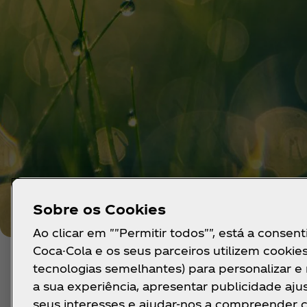
Sobre os Cookies
Ao clicar em ""Permitir todos"", está a consent
Coca-Cola e os seus parceiros utilizem cookies
tecnologias semelhantes) para personalizar e
As pessoas são importan
a sua experiência, apresentar publicidade aju
seus interesses e ajudar-nos a compreender