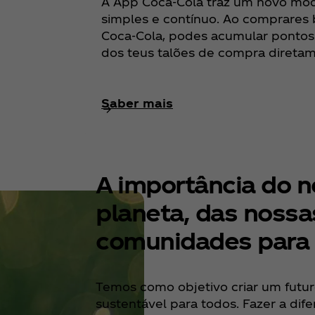
A App Coca‑Cola traz um novo mod
simples e contínuo. Ao comprares 
Coca‑Cola, podes acumular pontos
dos teus talões de compra direta
Saber mais
A importância do 
planeta, das nossa
comunidades para
Temos como objetivo criar um futu
sustentável para todos. Fazer a dif