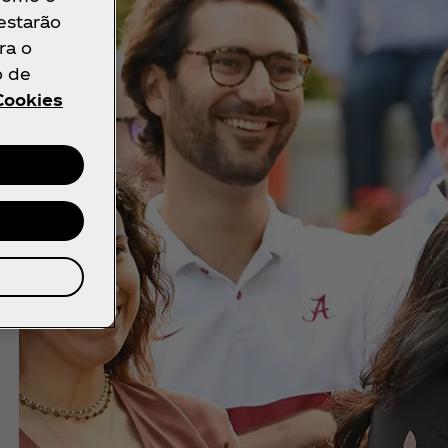
 estarão
diverso e
ra o
mite-nos
o de
Cookies
o nas