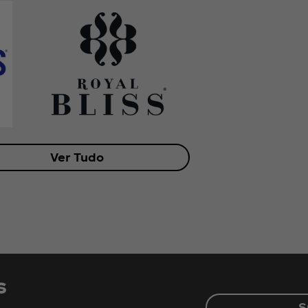
Ver Tudo
s
S