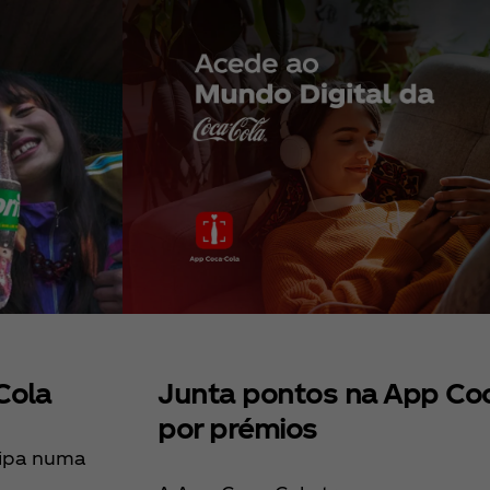
Cola
Junta pontos na App Coc
por prémios
cipa numa