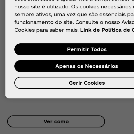
nosso site é utilizado. Os cookies necessários
Acreditamos que um local de trabalho inclusivo, 
sempre ativos, uma vez que são essenciais pa
igualitário nos fortalece enquanto empresa, per
funcionamento do site. Consulte o nosso Avis
criar um futuro melhor para colaboradores e
Cookies para saber mais.
Link de Política de 
comunidades, capacita o acesso à igualdade de
oportunidades e gera um sentimento de inclusã
Permitir Todos
nossas empresas e na sociedade em geral.
Apenas os Necessários
Gerir Cookies
Ver como