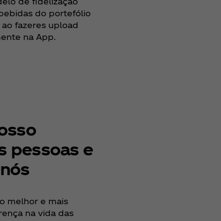
elo de fidelização
bebidas do portefólio
 ao fazeres upload
mente na App.
nosso
s pessoas e
 nós
ro melhor e mais
erença na vida das