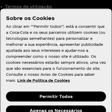
Termos de utilização
Aviso de Privacidade
Sobre os Cookies
para Consumidores
Ao clicar em ""Permitir todos"", está a consentir que
Definições de cookies
a Coca-Cola e os seus parceiros utilizem cookies (ou
Aviso de Cookies
tecnologias semelhantes) para personalizar e
Declaração de
melhorar a sua experiência, apresentar publicidade
Acessibilidade
ajustada aos seus interesses e ajudar-nos a
compreender como o nosso site é utilizado. Os
cookies necessários estarão sempre ativos, uma vez
que são essenciais para o funcionamento do site.
Consulte o nosso Aviso de Cookies para saber
mais.
Link de Política de Cookies
Facebook
Youtube
Instagram
Permitir Todos
Apenas os Necessários