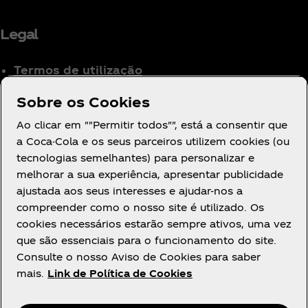
Legal
Termos de utilização
Aviso de Privacidade
Sobre os Cookies
para Consumidores
Ao clicar em ""Permitir todos"", está a consentir que
Definições de cookies
a Coca-Cola e os seus parceiros utilizem cookies (ou
Aviso de Cookies
tecnologias semelhantes) para personalizar e
Declaração de
melhorar a sua experiência, apresentar publicidade
Acessibilidade
ajustada aos seus interesses e ajudar-nos a
compreender como o nosso site é utilizado. Os
cookies necessários estarão sempre ativos, uma vez
que são essenciais para o funcionamento do site.
Consulte o nosso Aviso de Cookies para saber
mais.
Link de Política de Cookies
Facebook
Youtube
Instagram