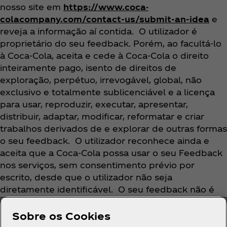
nosso site em
https://www.coca-
colacompany.com/contact-us/submit-an-idea
e
reveja a informação aí contida. O utilizador é
proprietário do seu feedback. Porém, ao facultá-lo
à Coca‑Cola, aceita e cede à Coca‑Cola o direito
inteiramente pago, isento de direitos de
exploração, perpétuo, irrevogável, global, não
exclusivo e totalmente sublicenciável e a licença
para usar, reproduzir, executar, apresentar,
distribuir, adaptar, modificar, reformatar e criar
trabalhos derivados de e explorar de outras formas
o seu feedback. O utilizador reconhece ainda e
aceita que a Coca‑Cola possa usar o seu Feedback
nos serviços, sem consentimento prévio por
escrito, desde que o utilizador não seja
diretamente identificável. O seu feedback não é
considerado confidencial e de sua exclusiva
propriedade.
Sobre os Cookies