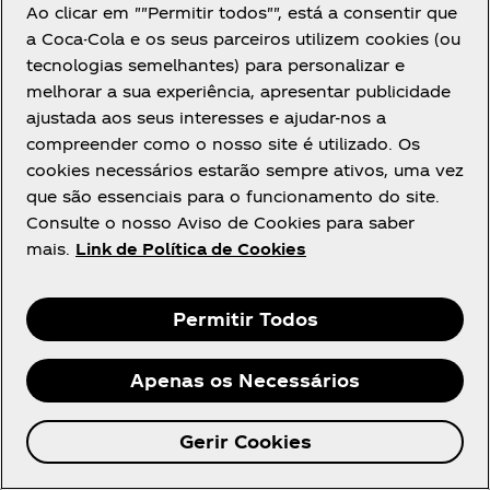
Ao clicar em ""Permitir todos"", está a consentir que
9. QUE USOS DOS SERVIÇOS SÃO
a Coca-Cola e os seus parceiros utilizem cookies (ou
PERMITIDOS?
tecnologias semelhantes) para personalizar e
melhorar a sua experiência, apresentar publicidade
ajustada aos seus interesses e ajudar-nos a
Sujeitos ao cumprimento das presentes condições
compreender como o nosso site é utilizado. Os
a Coca‑Cola concede ao utilizador, apenas para fins
cookies necessários estarão sempre ativos, uma vez
não comerciais, um direito pessoal, limitado, não
que são essenciais para o funcionamento do site.
exclusivo, não transferível, revogável de acesso e
Consulte o nosso Aviso de Cookies para saber
uso dos serviços e de download de uma (1) cópia
mais.
Link de Política de Cookies
de cada uma das apps.
O utilizador deve usar os serviços apenas para fins
Permitir Todos
legítimos, pessoais e não comerciais e nunca para
fins fraudulentos e ligados a atividades ilícitas. Não
obstante o acima exposto, o utilizador não pode e
Apenas os Necessários
aceita não tentar ou incentivar ou permitir terceiros
a:
Gerir Cookies
Ganhar (ou tentar ganhar) acesso não autorizado