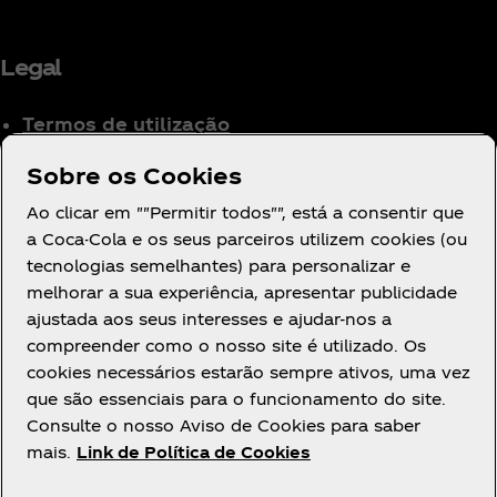
Legal
Termos de utilização
Aviso de Privacidade
Sobre os Cookies
para Consumidores
Ao clicar em ""Permitir todos"", está a consentir que
Definições de cookies
a Coca-Cola e os seus parceiros utilizem cookies (ou
Aviso de Cookies
tecnologias semelhantes) para personalizar e
Declaração de
melhorar a sua experiência, apresentar publicidade
Acessibilidade
ajustada aos seus interesses e ajudar-nos a
compreender como o nosso site é utilizado. Os
cookies necessários estarão sempre ativos, uma vez
que são essenciais para o funcionamento do site.
Consulte o nosso Aviso de Cookies para saber
mais.
Link de Política de Cookies
Facebook
Youtube
Instagram