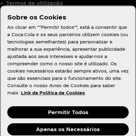
Termos de utilização
Aviso de Privacidade
Sobre os Cookies
para Consumidores
Ao clicar em ""Permitir todos"", está a consentir que
Definições de cookies
a Coca-Cola e os seus parceiros utilizem cookies (ou
Aviso de Cookies
tecnologias semelhantes) para personalizar e
Declaração de
melhorar a sua experiência, apresentar publicidade
Acessibilidade
ajustada aos seus interesses e ajudar-nos a
compreender como o nosso site é utilizado. Os
cookies necessários estarão sempre ativos, uma vez
que são essenciais para o funcionamento do site.
Consulte o nosso Aviso de Cookies para saber
mais.
Link de Política de Cookies
Facebook
Youtube
Instagram
Permitir Todos
Apenas os Necessários