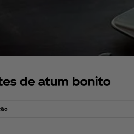
etes de atum bonito
ção