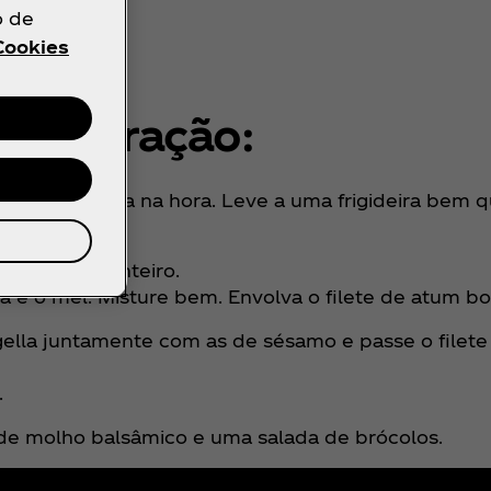
o de
Cookies
Preparação:
 preta moída na hora. Leve a uma frigideira bem q
tum bonito inteiro.
a e o mel. Misture bem. Envolva o filete de atum bo
ella juntamente com as de sésamo e passe o filete
.
 de molho balsâmico e uma salada de brócolos.