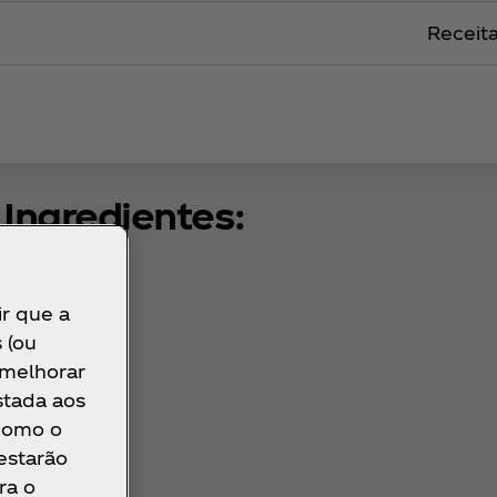
Receita
Ingredientes:
ir que a
 (ou
 melhorar
stada aos
 como o
 estarão
ra o