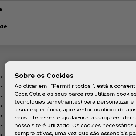
a
ade
Sobre os Cookies
1 Filete de atum bonito
Ao clicar em ""Permitir todos"", está a consent
q.b. Sal
Coca-Cola e os seus parceiros utilizem cookies
q.b Pimenta preta
tecnologias semelhantes) para personalizar e
1 c. sopa Molho teryaki
a sua experiência, apresentar publicidade aju
1 c. sopa Molho de soja
seus interesses e ajudar-nos a compreender
1 c. sopa Mel
nosso site é utilizado. Os cookies necessários
sempre ativos, uma vez que são essenciais pa
q.b.Sementes de nigella