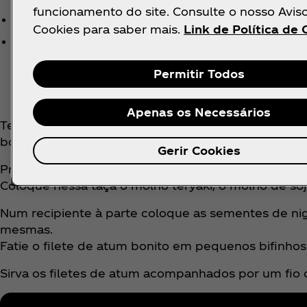
funcionamento do site. Consulte o nosso Avis
q.b.Sementes de sésamo brancas
Cookies para saber mais.
Link de Política de 
q.b. Molho balsâmico
Permitir Todos
Apenas os Necessários
Tempere o lombo de atum bonito com sal e pimenta
bonito. Sele bem por todas as faces.
Gerir Cookies
Prepare o molho numa taça onde caiba o filete de a
Coloque nessa taça o molho teryaki, o molho de soj
Num recipiente à parte coloque as sementes de nig
mesmas.
Fatie o filete de atum bonito em pequenos bifinhos
Sirva os filetes de atum acompanhados por um fio