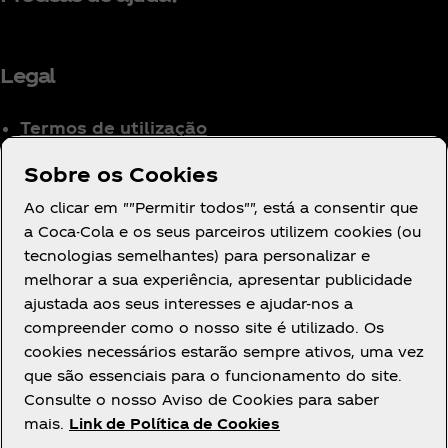
Legal
Termos de utilização
Aviso de Privacidade
Sobre os Cookies
para Consumidores
Ao clicar em ""Permitir todos"", está a consentir que
Definições de cookies
a Coca-Cola e os seus parceiros utilizem cookies (ou
Aviso de Cookies
tecnologias semelhantes) para personalizar e
Declaração de
melhorar a sua experiência, apresentar publicidade
Acessibilidade
ajustada aos seus interesses e ajudar-nos a
compreender como o nosso site é utilizado. Os
cookies necessários estarão sempre ativos, uma vez
que são essenciais para o funcionamento do site.
Consulte o nosso Aviso de Cookies para saber
mais.
Link de Política de Cookies
Facebook
Youtube
Instagram