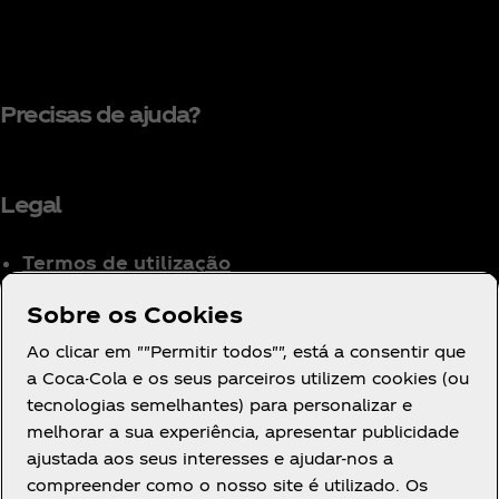
Precisas de ajuda?
Legal
Termos de utilização
Aviso de Privacidade
Sobre os Cookies
para Consumidores
Ao clicar em ""Permitir todos"", está a consentir que
Definições de cookies
a Coca-Cola e os seus parceiros utilizem cookies (ou
Aviso de Cookies
tecnologias semelhantes) para personalizar e
Declaração de
melhorar a sua experiência, apresentar publicidade
Acessibilidade
ajustada aos seus interesses e ajudar-nos a
compreender como o nosso site é utilizado. Os