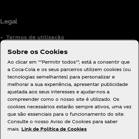
Legal
Termos de utilização
Aviso de Privacidade
Sobre os Cookies
para Consumidores
Ao clicar em ""Permitir todos"", está a consentir que
Definições de cookies
a Coca-Cola e os seus parceiros utilizem cookies (ou
Aviso de Cookies
tecnologias semelhantes) para personalizar e
Declaração de
melhorar a sua experiência, apresentar publicidade
Acessibilidade
ajustada aos seus interesses e ajudar-nos a
compreender como o nosso site é utilizado. Os
cookies necessários estarão sempre ativos, uma vez
que são essenciais para o funcionamento do site.
Consulte o nosso Aviso de Cookies para saber
mais.
Link de Política de Cookies
Facebook
Youtube
Instagram