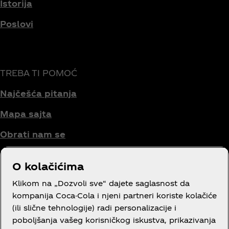
Istorija
Poslovi
TREBA TI POMOĆ
Najčešća pitanja
Mapa sajta
Obrati nam se
O kolačićima
Uslovi korišćenja
Klikom na „Dozvoli sve“ dajete saglasnost da
kompanija Coca-Cola i njeni partneri koriste kolačiće
Obaveštenje o privatnosti potrošača
(ili slične tehnologije) radi personalizacije i
poboljšanja vašeg korisničkog iskustva, prikazivanja
Podešavanja kolačića