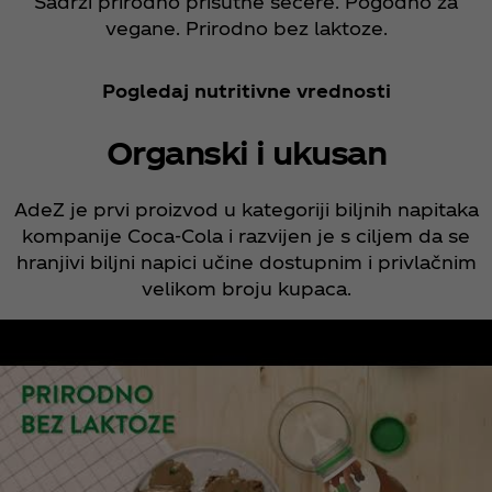
Sadrži prirodno prisutne šećere. Pogodno za
vegane. Prirodno bez laktoze.
Pogledaj nutritivne vrednosti
Organski i ukusan
AdeZ je prvi proizvod u kategoriji biljnih napitaka
kompanije Coca‑Cola i razvijen je s ciljem da se
hranjivi biljni napici učine dostupnim i privlačnim
velikom broju kupaca.