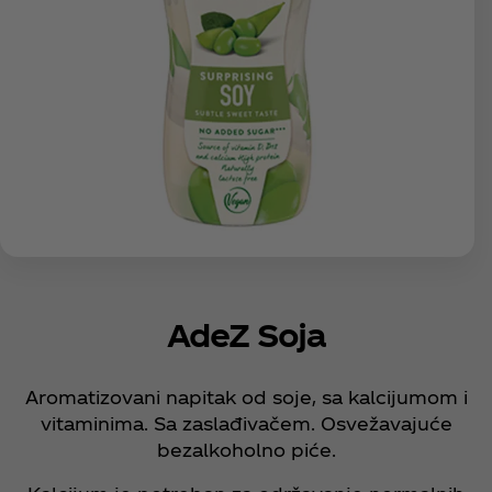
AdeZ Soja
Aromatizovani napitak od soje, sa kalcijumom i
vitaminima. Sa zaslađivačem. Osvežavajuće
bezalkoholno piće.