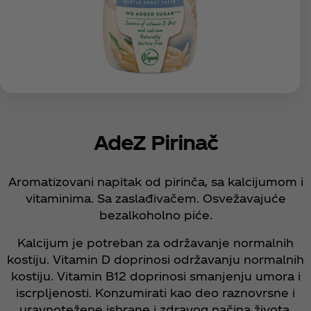
AdeZ Pirinač
Aromatizovani napitak od pirinča, sa kalcijumom i
vitaminima. Sa zaslađivačem. Osvežavajuće
bezalkoholno piće.
Kalcijum je potreban za održavanje normalnih
kostiju. Vitamin D doprinosi održavanju normalnih
kostiju. Vitamin B12 doprinosi smanjenju umora i
iscrpljenosti. Konzumirati kao deo raznovrsne i
uravnotežene ishrane i zdravog načina života.