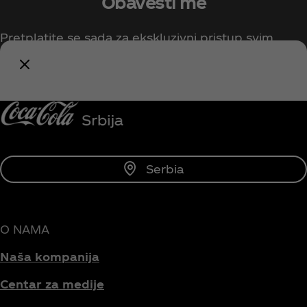
Obavesti me
Pretplatite se sada za ekskluzivni pristup svim
Coca‑Cola sadržajima!
Budi obavešten/na
Serbia
O NAMA
Naša kompanija
Centar za medije