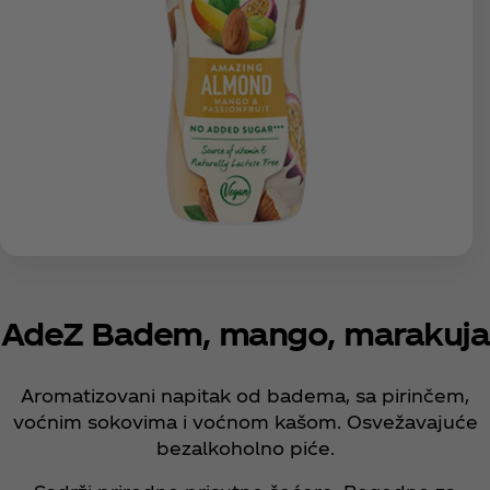
AdeZ Badem, mango, marakuja
Aromatizovani napitak od badema, sa pirinčem,
voćnim sokovima i voćnom kašom. Osvežavajuće
bezalkoholno piće.