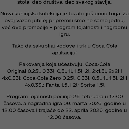
stola, deo društva, deo svakog slavlja.
Nova kuhinjska kolekcija je tu, ali i još puno toga. Za
ovaj važan jubilej pripremili smo ne samo jednu,
već dve promocije – program lojalnosti i nagradnu
igru.
Tako da sakupljaj kodove i trk u Coca‑Cola
aplikaciju!
Pakovanja koja učestvuju: Coca‑Cola
Original 0,25l, 0,33l, 0,5l, 1l, 1,5l, 2l, 2x1.5l, 2x2l i
4x0.33l; Coca‑Cola Zero 0,25l, 0,33l, 0,5l, 1l, 1,5l, 2l i
4x0.33l; Fanta 1,5l i 2l; Sprite 1,5l
Program lojalnosti počinje 26. februara u 12:00
časova, a nagradna igra 09. marta 2026. godine u
12:00 časova i trajaće do 22. aprila 2026. godine u
12:00 časova.