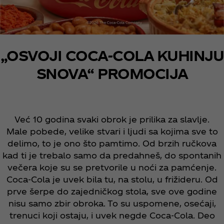
„OSVOJI COCA-COLA KUHINJU
SNOVA“ PROMOCIJA
Već 10 godina svaki obrok je prilika za slavlje.
Male pobede, velike stvari i ljudi sa kojima sve to
delimo, to je ono što pamtimo. Od brzih ručkova
kad ti je trebalo samo da predahneš, do spontanih
večera koje su se pretvorile u noći za pamćenje.
Coca‑Cola je uvek bila tu, na stolu, u frižideru. Od
prve šerpe do zajedničkog stola, sve ove godine
nisu samo zbir obroka. To su uspomene, osećaji,
trenuci koji ostaju, i uvek negde Coca‑Cola. Deo