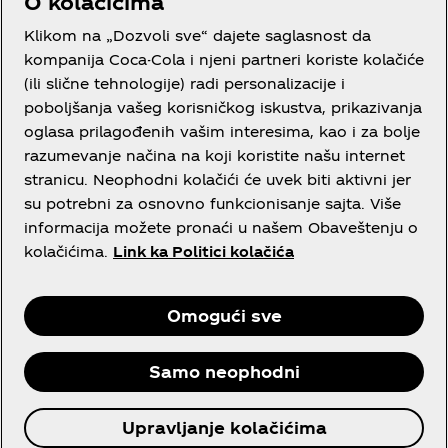
O kolačićima
Uslovi korišćenja
Klikom na „Dozvoli sve“ dajete saglasnost da
kompanija Coca-Cola i njeni partneri koriste kolačiće
Obaveštenje o privatnosti potrošača
(ili slične tehnologije) radi personalizacije i
poboljšanja vašeg korisničkog iskustva, prikazivanja
Podešavanja kolačića
oglasa prilagođenih vašim interesima, kao i za bolje
Obaveštenje o kolačićima
razumevanje načina na koji koristite našu internet
stranicu. Neophodni kolačići će uvek biti aktivni jer
Izjava o dostupnosti
su potrebni za osnovno funkcionisanje sajta. Više
informacija možete pronaći u našem Obaveštenju o
kolačićima.
Link ka Politici kolačića
Facebook
Instagram
Youtube
Omogući sve
Samo neophodni
Upravljanje kolačićima
© 2026 Coca‑Cola Srbija. Sva prava zaštićena.