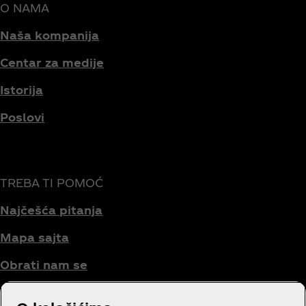
O NAMA
Naša kompanija
Centar za medije
Istorija
Poslovi
TREBA TI POMOĆ
Najčešća pitanja
Mapa sajta
Obrati nam se