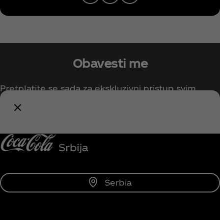
Obavesti me
Pretplatite se sada za ekskluzivni pristup svim
Coca‑Cola sadržajima!
Budi obavešten/na
Serbia