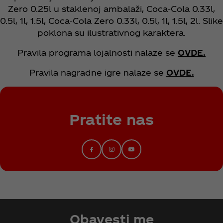
Zero 0.25l u staklenoj ambalaži, Coca‑Cola 0.33l,
0.5l, 1l, 1.5l, Coca‑Cola Zero 0.33l, 0.5l, 1l, 1.5l, 2l. Slike
poklona su ilustrativnog karaktera.​
Pravila programa lojalnosti nalaze se
OVDE.
Pravila nagradne igre nalaze se
OVDE.
Pratite nas
Obavesti me