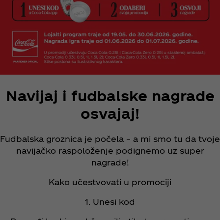
Navijaj i fudbalske nagrade
osvajaj!
Fudbalska groznica je počela – a mi smo tu da tvoje
navijačko raspoloženje podignemo uz super
nagrade!​
Kako učestvovati u promociji​
1. Unesi kod​