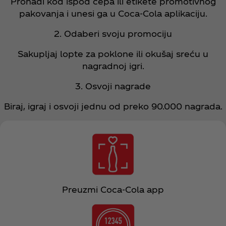
Pronađi kod ispod čepa ili etikete promotivnog
pakovanja i unesi ga u Coca‑Cola aplikaciju.​
2. Odaberi svoju promociju​
Sakupljaj lopte za poklone ili okušaj sreću u
nagradnoj igri.​
3. Osvoji nagrade​
Biraj, igraj i osvoji jednu od preko 90.000 nagrada.
Preuzmi Coca‑Cola app