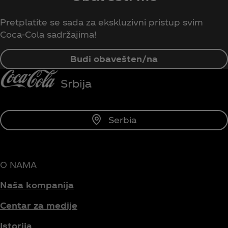
Pretplatite se sada za ekskluzivni pristup svim
Coca‑Cola sadržajima!
Budi obavešten/na
Serbia
O NAMA
Naša kompanija
Centar za medije
Istorija