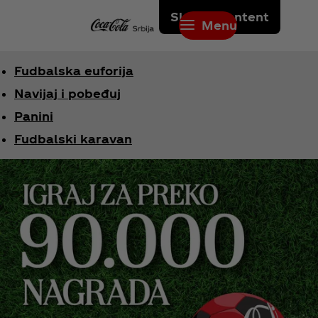
Skip to content
Menu
Fudbalska euforija
Navijaj i pobeđuj
Panini
Fudbalski karavan