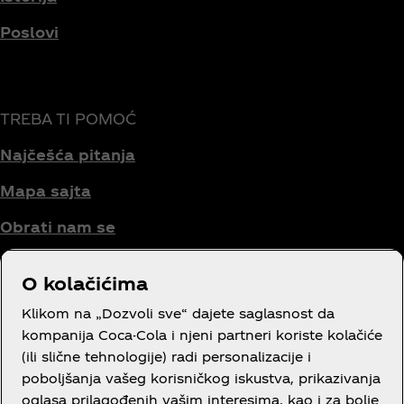
Poslovi
TREBA TI POMOĆ
Najčešća pitanja
Mapa sajta
Obrati nam se
O kolačićima
Uslovi korišćenja
Klikom na „Dozvoli sve“ dajete saglasnost da
kompanija Coca-Cola i njeni partneri koriste kolačiće
Obaveštenje o privatnosti potrošača
(ili slične tehnologije) radi personalizacije i
poboljšanja vašeg korisničkog iskustva, prikazivanja
Podešavanja kolačića
oglasa prilagođenih vašim interesima, kao i za bolje