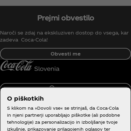
Prejmi obvestilo
Naroči se zdaj na ekskluziven dostop do vsega, kar
zadeva Coca‑Cola!
Obvesti me
Slovenija
O piškotkih
S klikom na »Dovoli vse« se strinjaš, da Coca-Cola
in njeni partnerji uporabljajo piškotke (ali podobne
Več o nas
tehnologije) za personalizacijo in izboljšanje tvoje
izkušnje, prikazovanje prilagojenih oglasov ter