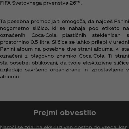
FIFA Svetovnega prvenstva 26™.
Ta posebna promocija ti omogoča, da najdeš Panini
nogometno sličico, ki se nahaja pod etiketo na
označenih Coca‑Cola plastičnih steklenicah s
prostornino 0.5 litra. Sličica se lahko prilepi v uradni
Panini album na posebne dve strani albuma, ki sta
označeni z blagovno znamko Coca‑Cola. Ti strani
sta posebej oblikovani, da tvoje ekskluzivne sličice
izgledajo savršeno organizirane in izpostavljene v
albumu.
Prejmi obvestilo
Naroči se zdaj na ekskluziven dostop do vsega, kar