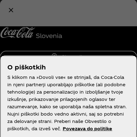
zadeva Coca‑Cola!
Obvesti me
Slovenija
O piškotkih
S klikom na »Dovoli vse« se strinjaš, da Coca-Cola
in njeni partnerji uporabljajo piškotke (ali podobne
Več o nas
tehnologije) za personalizacijo in izboljšanje tvoje
izkušnje, prikazovanje prilagojenih oglasov ter
razumevanje, kako se uporablja naša spletna stran.
Nujni piškotki bodo vedno aktivni, saj so potrebni
za delovanje strani. Preberi naše Obvestilo o
Neobvezna pravna vsebina
piškotkih, da izveš več.
Povezava do politike