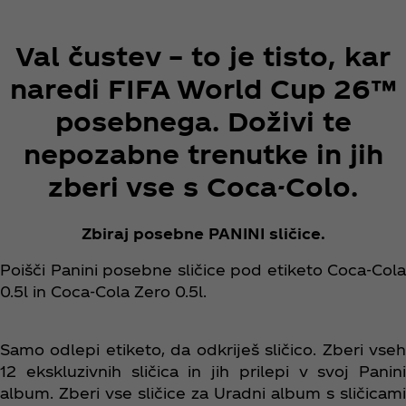
Val čustev – to je tisto, kar
naredi FIFA World Cup 26™
posebnega. Doživi te
nepozabne trenutke in jih
zberi vse s Coca-Colo.
Zbiraj posebne PANINI sličice.
Poišči Panini posebne sličice pod etiketo Coca‑Cola
0.5l in Coca‑Cola Zero 0.5l.
Samo odlepi etiketo, da odkriješ sličico. Zberi vseh
12 ekskluzivnih sličica in jih prilepi v svoj Panini
album. Zberi vse sličice za Uradni album s sličicami