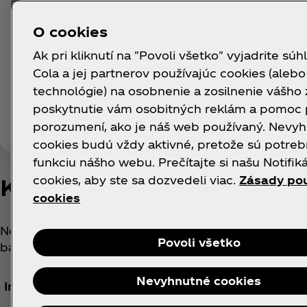
O cookies
Ak pri kliknutí na "Povoli všetko" vyjadrite súh
Cola a jej partnerov používajúc cookies (ale
technológie) na osobnenie a zosilnenie vášho 
poskytnutie vám osobitných reklám a pomoc 
porozumení, ako je náš web používaný. Nevy
cookies budú vždy aktivné, pretože sú potre
funkciu nášho webu. Prečítajte si našu Notifik
cookies, aby ste sa dozvedeli viac.
Zásady pou
Kinley Grape & Elderflower
cookies
Nealkoholická limonáda s príchuťou hrozna a
Povoli všetko
bazového kvetu. So zníženým obsahom cukru.
Nevyhnutné cookies
Informace o složení produktu