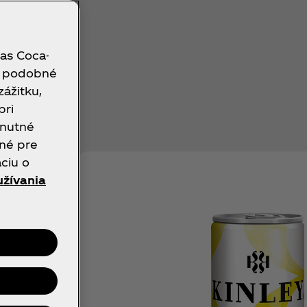
las Coca-
bo podobné
zážitku,
pri
hnutné
bné pre
áciu o
žívania