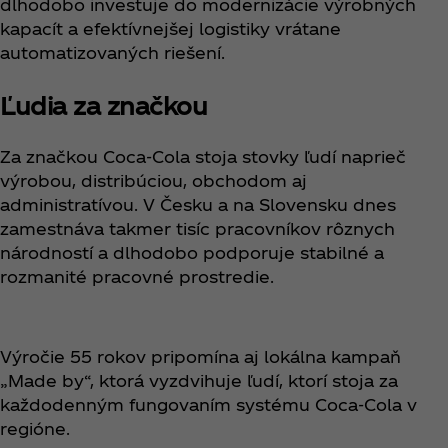
dlhodobo investuje do modernizácie výrobných
kapacít a efektívnejšej logistiky vrátane
automatizovaných riešení.
Ľudia za značkou
Za značkou Coca‑Cola stoja stovky ľudí naprieč
výrobou, distribúciou, obchodom aj
administratívou. V Česku a na Slovensku dnes
zamestnáva takmer tisíc pracovníkov rôznych
národností a dlhodobo podporuje stabilné a
rozmanité pracovné prostredie.
Výročie 55 rokov pripomína aj lokálna kampaň
„Made by“, ktorá vyzdvihuje ľudí, ktorí stoja za
každodenným fungovaním systému Coca‑Cola v
regióne.