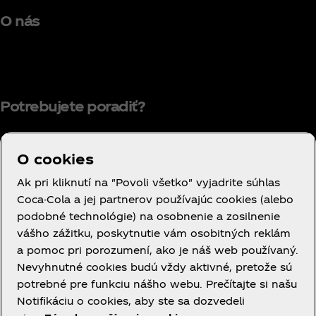
O nás
Potrebujete poradiť?
O cookies
Podmienky používania
Ak pri kliknutí na "Povoli všetko" vyjadrite súhlas
Coca-Cola a jej partnerov používajúc cookies (alebo
Oznámenie o ochrane osobných údajov
podobné technológie) na osobnenie a zosilnenie
spotrebiteľov
vášho zážitku, poskytnutie vám osobitných reklám
Nastavenia súborov cookie
a pomoc pri porozumení, ako je náš web používaný.
Oznámenie o používaní súborov cookie
Nevyhnutné cookies budú vždy aktivné, pretože sú
potrebné pre funkciu nášho webu. Prečítajte si našu
Vyhlásenie o prístupnosti
Notifikáciu o cookies, aby ste sa dozvedeli