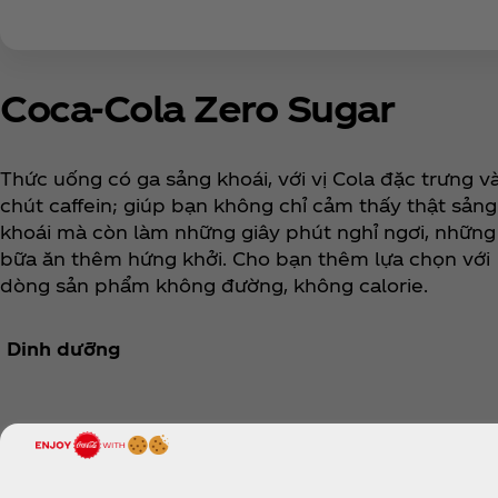
Coca‑Cola Zero Sugar
Thức uống có ga sảng khoái, với vị Cola đặc trưng v
chút caffein; giúp bạn không chỉ cảm thấy thật sảng
khoái mà còn làm những giây phút nghỉ ngơi, những
bữa ăn thêm hứng khởi. Cho bạn thêm lựa chọn với
dòng sản phẩm không đường, không calorie.
Dinh dưỡng