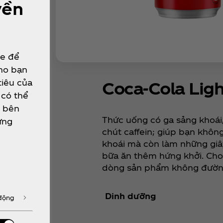
yền
ie để
cho bạn
tiêu của
Coca‑Cola Ligh
 có thể
e bên
Thức uống có ga sảng khoái,
ừng
chút caffein; giúp bạn khôn
khoái mà còn làm những giâ
bữa ăn thêm hứng khởi. Cho
dòng sản phẩm không đường
Dinh dưỡng
 động