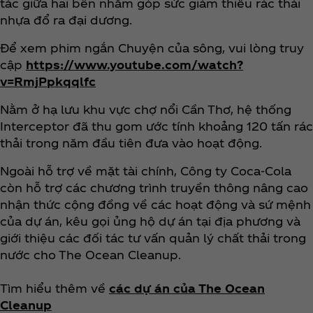
tác giữa hai bên nhằm góp sức giảm thiểu rác thải
nhựa đổ ra đại dương.
Để xem phim ngắn Chuyện của sông, vui lòng truy
cập
https://www.youtube.com/watch?
v=RmjPpkqqlfc
Nằm ở hạ lưu khu vực chợ nổi Cần Thơ, hệ thống
Interceptor đã thu gom ước tính khoảng 120 tấn rác
thải trong năm đầu tiên đưa vào hoạt động.
Ngoài hỗ trợ về mặt tài chính, Công ty Coca‑Cola
còn hỗ trợ các chương trình truyền thông nâng cao
nhận thức cộng đồng về các hoạt động và sứ mệnh
của dự án, kêu gọi ủng hộ dự án tại địa phương và
giới thiệu các đối tác tư vấn quản lý chất thải trong
nước cho The Ocean Cleanup.
Tìm hiểu thêm về
các dự án của The Ocean
Cleanup