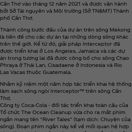
Cần Thơ vào tháng 12 năm 2021 và được vận hành
bởi Sở Tài nguyên và Môi trường (Sở TN&MT) Thành
phố Cần Thơ.
Thành công bước đầu của dự án trên sông Mekong
là tiền đề cho các dự án tại những dòng sông khác
trên thế giới. Kể từ đó, giải pháp Interceptor đã
được triển khai ở Los Angeles, Jamaica và các dự
án trong tương lai đã được công bố cho sông Chao
Phraya ở Thái Lan, Cisadaene ở Indonesia và Rio
Las Vacas thuộc Guatemala.
Nhằm kỷ niệm một năm hợp tác triển khai hệ thống
làm sạch sông ngòi Interceptor™ trên sông Cần
Thơ,
Công ty Coca‑Cola - đối tác triển khai toàn cầu của
Tổ chức The Ocean Cleanup vừa cho ra mắt phim
ngắn mang tên “River Tales” (tạm dịch: Chuyện của
sông). Đoạn phim ngắn này kể về mối quan hệ hợp