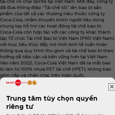
tái chế vỏ chai Sprite tại Việt Nam. Mới đây, công ty
đã đưa thông điệp “Tái chế tôi” lên bao bì sản
phẩm của tất cả các thương hiệu thuộc công ty
Coca‑Cola, nhằm khuyến khích người tiêu dùng
chung tay hỗ trợ các hoạt động tái chế bao bì.
Coca‑Cola còn hợp tác với các công ty khác thành
lập Tổ chức Tái chế Bao bì Việt Nam (PRO Việt Nam)
với mục tiêu thúc đẩy mô hình kinh tế tuần hoàn
thông qua quy trình thu gom và tái chế bao bì theo
hướng dễ tiếp cận và bền vững hơn tại Việt Nam.
Vào năm 2022, Coca‑Cola Việt Nam đã ra mắt bao
bì làm từ 100% nhựa PET tái chế (rPET), không bao
gồm nắp và nhãn chai, trên toàn quốc.
Trung tâm tùy chọn quyền
riêng tư