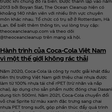
trước khi chúng đổ ra biển. Được thành lập vào năm
2013 bởi Boyan Slat, The Ocean Cleanup hiện có
khoảng 140 nhân viên với nhiều lĩnh vực chuyên
môn khác nhau. Tổ chức có trụ sở ở Rotterdam, Hà
Lan. Để biết thêm thông tin, vui lòng truy cập:
theoceancleanup.com và theo dõi
@theoceancleanup trên mạng xã hội.
Hành trình của Coca‑Cola Việt Nam
vì một thế giới không rác thải
Năm 2020, Coca‑Cola là công ty nước giải khát đầu
tiên thị trường Việt Nam giới thiệu chai nhựa được
làm từ 100% nhựa tái chế rPET (trừ nhãn và nắp
chai), áp dụng cho sản phẩm nước đóng chai Dasani
dung tích 500ml. Năm 2021, Coca‑Cola chuyển đổi
vỏ chai Sprite từ màu xanh đặc trưng sang chai
nhựa PET trong suốt, góp phần thúc đẩy quá trình