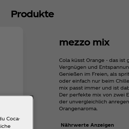
Produkte
mezzo mix
Cola küsst Orange - das ist
Vergnügen und Entspannung
Genießen im Freien, als spri
oder einfach nur beim Chil
mix passt immer und ist dabe
Der perfekte mix von zwei 
der unvergleichlich anrege
Orangenaroma.
 du Coca-
Nährwerte Anzeigen
liche