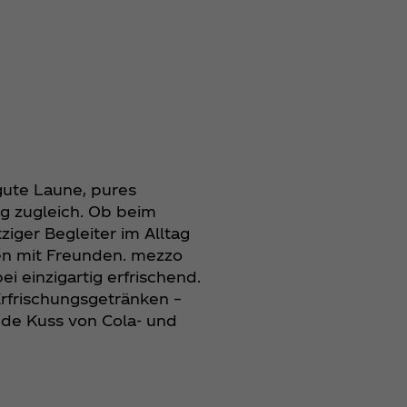
 gute Laune, pures
 zugleich. Ob beim
tziger Begleiter im Alltag
len mit Freunden. mezzo
i einzigartig erfrischend.
Erfrischungsgetränken –
nde Kuss von Cola- und