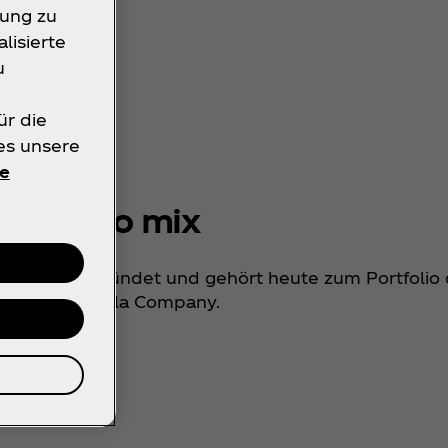
rung zu
lisierte
u
ür die
ies unsere
e
mezzo mix
schland gegründet und gehört heute zum Portfolio 
The Coca‑Cola Company.