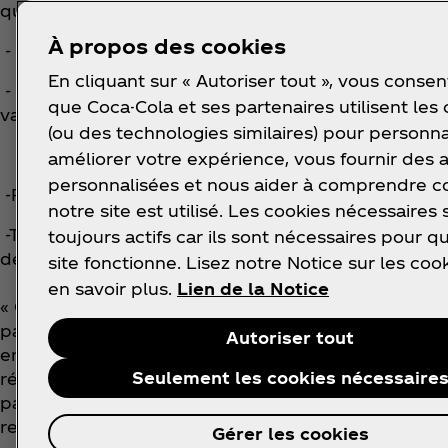
que cela soit exhaustif :
À propos des cookies
- Pour manque de netteté/visibilité.
En cliquant sur « Autoriser tout », vous consen
- Pour manipulation frauduleuse (usage de faux no
que Coca-Cola et ses partenaires utilisent les
valides, utilisation
(ou des technologies similaires) pour personna
d'internet).
améliorer votre expérience, vous fournir des
personnalisées et nous aider à comprendre
-Produits non participants, non identifiables, périm
notre site est utilisé. Les cookies nécessaires 
-Tickets de caisse endommagés ou incomplets, ne pa
toujours actifs car ils sont nécessaires pour q
dehors des limites géographiques.
site fonctionne. Lisez notre Notice sur les coo
en savoir plus.
Lien de la Notice
« Coca‑Cola est l'unique organisateur de l’action. E
participant accepte de décharger Tinder LLC, ainsi q
Autoriser tout
employés (à l'exclusion des tiers non liés), de toute
Seulement les cookies nécessaire
réclamations, demandes ou poursuites judiciaires dé
participation volontaire du participant à l’action. Po
responsabilité de Tinder LLC dans le cadre de cette
Gérer les cookies