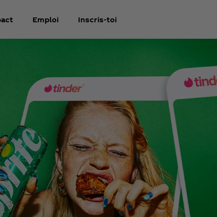
act
Emploi
Inscris-toi