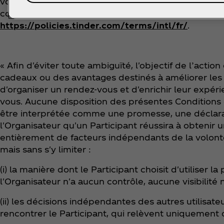
vouchers Tinder Gold, qui seront distribués par Co
conditions générales de Tinder disponibles à l'adre
https://policies.tinder.com/terms/intl/fr/
.
« Afin d'éviter toute ambiguïté, l'objectif de l’actio
cadeaux ou des avantages destinés à améliorer les
d'organiser un rendez-vous et d'enrichir leur expér
vous. Aucune disposition des présentes Conditions g
être interprétée comme une promesse, une déclarat
l'Organisateur qu'un Participant réussira à obtenir
entièrement de facteurs indépendants de la volont
mais sans s'y limiter :
(i) la manière dont le Participant choisit d'utiliser l
l'Organisateur n'a aucun contrôle, aucune visibilité 
(ii) les décisions indépendantes des autres utilisat
rencontrer le Participant, qui relèvent uniquement d