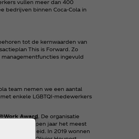
rkers vullen meer dan 400
ee bedrijven binnen Coca‑Cola in
 behoren tot de kernwaarden van
actieplan This is Forward. Zo
e managementfuncties ingevuld
Cola team nemen we een aantal
met enkele LGBTQI-medewerkers
@Work Award
. De organisatie
zich het afgelopen jaar het meest
ionele gelijkheid. In 2019 wonnen
zio Ricci en Olivier Houpert.