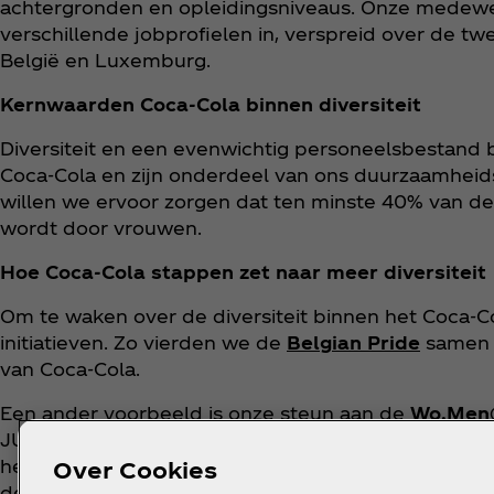
achtergronden en opleidingsniveaus. Onze medewe
verschillende jobprofielen in, verspreid over de tw
België en Luxemburg.
Kernwaarden Coca‑Cola binnen diversiteit
Diversiteit en een evenwichtig personeelsbestand
Coca‑Cola en zijn onderdeel van ons duurzaamheids
willen we ervoor zorgen dat ten minste 40% van d
wordt door vrouwen.
Hoe Coca‑Cola stappen zet naar meer diversiteit
Om te waken over de diversiteit binnen het Coca‑
initiatieven. Zo vierden we de
Belgian Pride
samen 
van Coca‑Cola.
Een ander voorbeeld is onze steun aan de
Wo.Men
JUMP reikt deze jaarlijkse prijs uit aan de CEO die 
heeft onderscheiden in het bevorderen van profess
Over Cookies
de leidinggevenden van P&G Caroline Thomaes, Patri