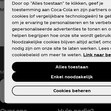
Door op "Alles toestaan" te klikken, geef je
toestemming aan Coca‑Cola en zijn partners 
Meer over Coca‑Cola en diversiteit lees je in
dit art
cookies (of vergelijkbare technologieën) te g
om je ervaring te personaliseren en te verbete
gepersonaliseerde advertenties te tonen en o
helpen begrijpen hoe onze site wordt gebruik
Noodzakelijke cookies blijven altijd actief, om
nodig zijn om onze site te laten werken. Lees
cookiebeleid om meer te weten.
Link naar be
Houd mij op de hoogte
Alles toestaan
Meld je nu aan voor exclusieve toegang!
Enkel noodzakelijk
Cookies beheren
Over ons
Hulp nodig?