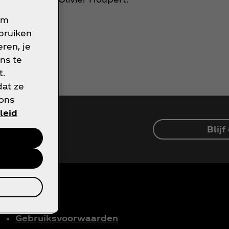
om
ikel
.
ebruiken
ren, je
ns te
t.
dat ze
 ons
leid
Blij
Gebruiksvoorwaarden