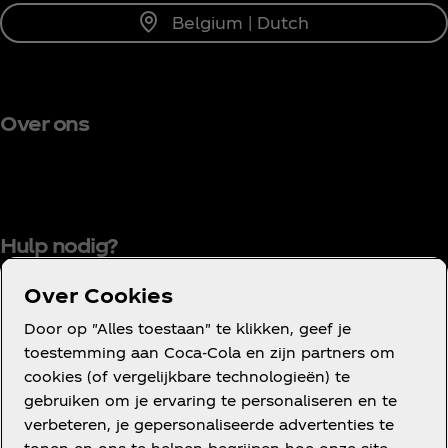
Belgium | Dutch
Over ons
Hulp nodig?
Over Cookies
Door op "Alles toestaan" te klikken, geef je
Gebruiksvoorwaarden
toestemming aan Coca‑Cola en zijn partners om
cookies (of vergelijkbare technologieën) te
Mededinging
gebruiken om je ervaring te personaliseren en te
Privacyverklaring voor consumenten
verbeteren, je gepersonaliseerde advertenties te