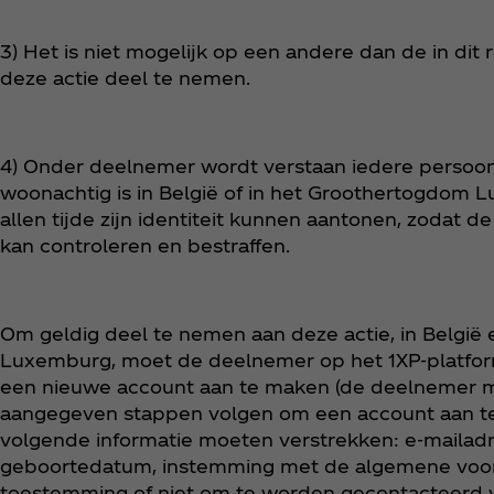
3) Het is niet mogelijk op een andere dan de in di
deze actie deel te nemen.
4) Onder deelnemer wordt verstaan iedere persoon 
woonachtig is in België of in het Groothertogdom
allen tijde zijn identiteit kunnen aantonen, zodat d
kan controleren en bestraffen.
Om geldig deel te nemen aan deze actie, in België
Luxemburg, moet de deelnemer op het 1XP-platfor
een nieuwe account aan te maken (de deelnemer 
aangegeven stappen volgen om een account aan te 
volgende informatie moeten verstrekken: e-mailad
geboortedatum, instemming met de algemene voor
toestemming of niet om te worden gecontacteerd v