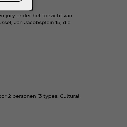
en jury onder het toezicht van
sel, Jan Jacobsplein 15, die
r 2 personen (3 types: Cultural,