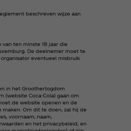
t reglement beschreven wijze aan
van ten minste 18 jaar die
 Luxemburg. De deelnemer moet te
e organisator eventueel misbruik
 en in het Groothertogdom
m (website Coca‑Cola) gaan om
moet de website openen en de
maken. Om dit te doen, zal hij de
res, voornaam, naam,
waarden en het privacybeleid, en
oor marketingdoeleinden) of zijn