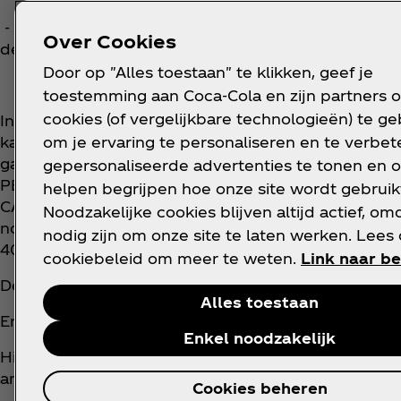
- beschadigde of onvolledige kassatickets voor pro
Over Cookies
deelnemen aan de actie of die buiten de geografisc
Door op "Alles toestaan" te klikken, geef je
toestemming aan Coca‑Cola en zijn partners 
cookies (of vergelijkbare technologieën) te g
In het kader van de wedstrijd moet de deelnemer 
om je ervaring te personaliseren en te verbete
kassaticket dat de aankoop in België bewijst van ee
gamma Fuze Tea Strawberry Melon 400ml PET, Fu
gepersonaliseerde advertenties te tonen en o
PET+200 ml RGB + 330ml CAN, Peach Hibiscus 400
helpen begrijpen hoe onze site wordt gebruik
CAN, Lime Mint 400ml PET, Peach Elderflower no s
Noodzakelijke cookies blijven altijd actief, om
no sugar 400 ml, Sparkling Lemon 400ml PET+ 20
nodig zijn om onze site te laten werken. Lees
400ml PET + 200ml RGB, Peach Rose 400ml PET.
cookiebeleid om meer te weten.
Link naar be
De prijs selecteren waarvoor hij speelt.
Alles toestaan
En de vraag beantwoorden in maximaal 250 tekens
Enkel noodzakelijk
Hij kan maximaal één keer per dag deelnemen op v
antwoord telkens anders zijn. Hij kan iedere prijs 
Cookies beheren