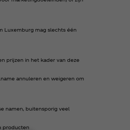
dom Luxemburg mag slechts één
nen prijzen in het kader van deze
eelname annuleren en weigeren om
se namen, buitensporig veel
en producten