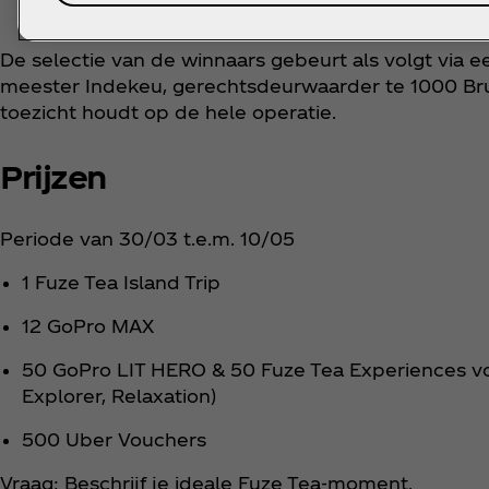
De selectie van de winnaars gebeurt als volgt via e
meester Indekeu, gerechtsdeurwaarder te 1000 Brus
toezicht houdt op de hele operatie.
Prijzen
Periode van 30/03 t.e.m. 10/05
1 Fuze Tea Island Trip
12 GoPro MAX
50 GoPro LIT HERO & 50 Fuze Tea Experiences voo
Explorer, Relaxation)
500 Uber Vouchers
Vraag: Beschrijf je ideale Fuze Tea-moment.