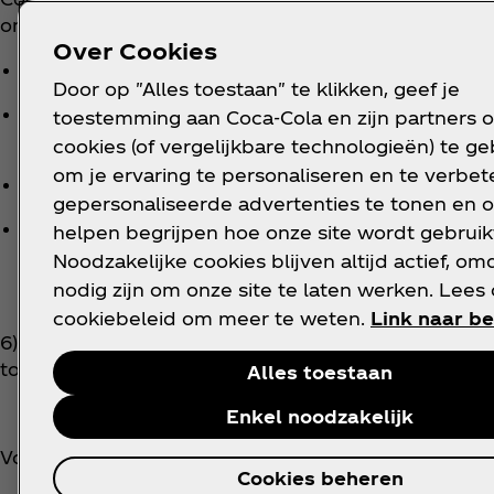
onder meer de volgende redenen:
Over Cookies
gebrek aan duidelijkheid/zichtbaarheid
Door op "Alles toestaan" te klikken, geef je
frauduleuze manipulatie (gebruik van valse name
toestemming aan Coca‑Cola en zijn partners 
buitensporige veel ongeldige inzendingen, gebrui
cookies (of vergelijkbare technologieën) te g
om je ervaring te personaliseren en te verbete
niet-deelnemende, niet-identificeerbare, verval
gepersonaliseerde advertenties te tonen en o
beschadigde of onvolledige kassatickets, die nie
helpen begrijpen hoe onze site wordt gebruik
de geografische grenzen vallen
Noodzakelijke cookies blijven altijd actief, om
nodig zijn om onze site te laten werken. Lees
cookiebeleid om meer te weten.
Link naar be
6) In totaal worden in het kader van deze wedstrijd
toegekend:
Alles toestaan
Enkel noodzakelijk
Voor België en Luxemburg:
Cookies beheren