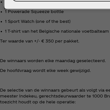
50 winnaars van een pakket bestaande uit:
1 Powerade Squeeze bottle
1 Sport Watch (one of the best)
1 T-shirt van het Belgische nationale voetbalteam
Ter waarde van +/- € 350 per pakket.
De winnaars worden elke maandag geselecteerd.
De hoofdvraag wordt elke week gewijzigd.
De selectie van de winnaars gebeurt als volgt via e
meester Indekeu, gerechtsdeurwaarder te 1000 Brus
toezicht houdt op de hele operatie: