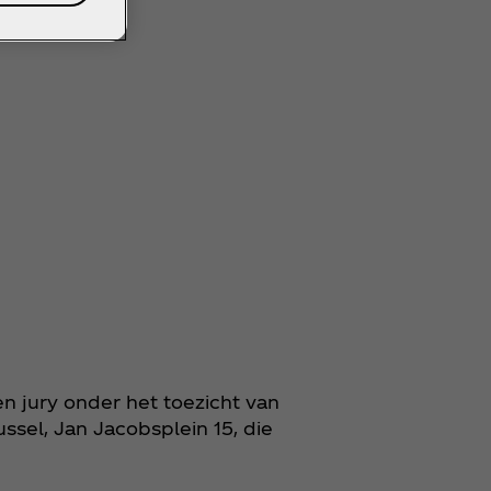
en jury onder het toezicht van
sel, Jan Jacobsplein 15, die