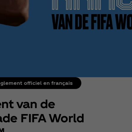
glement officiel en français
ent van de
ade FIFA World
™