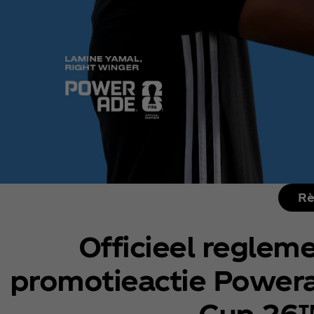
Rè
Officieel reglem
promotieactie Power
Cup 26