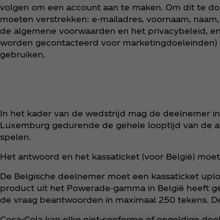
volgen om een account aan te maken. Om dit te doe
moeten verstrekken: e-mailadres, voornaam, naam
de algemene voorwaarden en het privacybeleid, en
worden gecontacteerd voor marketingdoeleinden) o
gebruiken.
In het kader van de wedstrijd mag de deelnemer i
Luxemburg gedurende de gehele looptijd van de ac
spelen.
Het antwoord en het kassaticket (voor België) moet
De Belgische deelnemer moet een kassaticket upload
product uit het Powerade-gamma in België heeft ge
de vraag beantwoorden in maximaal 250 tekens. De
Coca‑Cola kan elke niet-conforme of ongeldige d