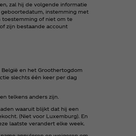
n, zal hij de volgende informatie
, geboortedatum, instemming met
 toestemming of niet om te
f zijn bestaande account
n België en het Groothertogdom
tie slechts één keer per dag
en telkens anders zijn.
en waaruit blijkt dat hij een
kocht. (Niet voor Luxemburg). En
ze laatste verandert elke week.
eelname annuleren en weigeren om