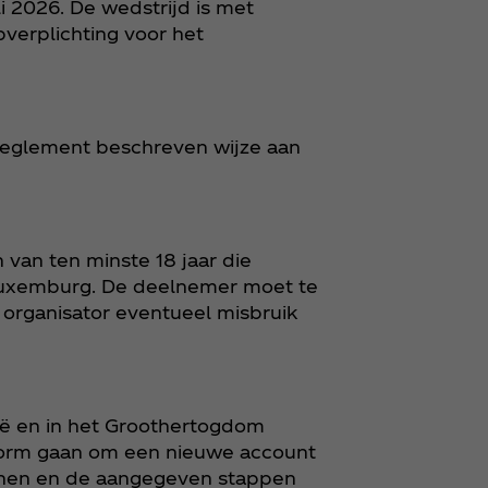
li 2026. De wedstrijd is met
verplichting voor het
t reglement beschreven wijze aan
van ten minste 18 jaar die
 Luxemburg. De deelnemer moet te
e organisator eventueel misbruik
gië en in het Groothertogdom
form gaan om een nieuwe account
nen en de aangegeven stappen