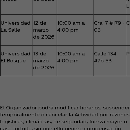
L
Universidad
12 de
10:00 am a
Cra. 7 #179 -
C
La Salle
marzo
4:00 pm
03
de 2026
Universidad
13 de
10:00 am a
Calle 134
P
El Bosque
marzo
4:00 pm
#7b 53
de 2026
El Organizador podrá modificar horarios, suspender
temporalmente o cancelar la Actividad por razones
logísticas, climáticas, de seguridad, fuerza mayor o
caso fortuito, sin que ello genere compensación