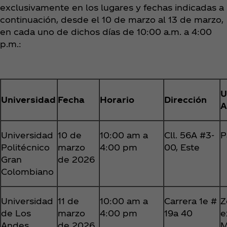
exclusivamente en los lugares y fechas indicadas a
continuación, desde el 10 de marzo al 13 de marzo,
en cada uno de dichos días de 10:00 a.m. a 4:00
p.m.:
U
Universidad
Fecha
Horario
Dirección
A
Universidad
10 de
10:00 am a
Cll. 56A #3-
P
Politécnico
marzo
4:00 pm
00, Este
Gran
de 2026
Colombiano
Universidad
11 de
10:00 am a
Carrera 1e #
Z
de Los
marzo
4:00 pm
19a 40
e
Andes
de 2026
M