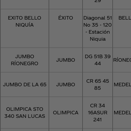
29
EXITO BELLO
ÉXITO
Diagonal 51
BEL
NIQUÍA
No 35 - 120
- Estación
Niquia
JUMBO
DG 51B 39
JUMBO
RÍONE
RÍONEGRO
44
CR 65 45
JUMBO DE LA 65
JUMBO
MEDEL
85
CR 34
OLIMPICA STO
OLIMPICA
16ASUR
MEDEL
340 SAN LUCAS
241