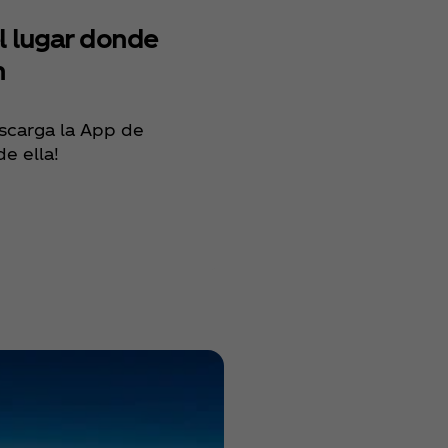
l lugar donde
n
escarga la App de
e ella!