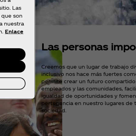
tio. Las
a que son
ea nuestra
n.
Enlace
Las personas impo
Creemos que un lugar de trabajo div
inclusivo nos hace más fuertes co
permite crear un futuro compartido
empleados y las comunidades, facili
igualdad de oportunidades y foment
pertenencia en nuestro lugares de t
sociedad.