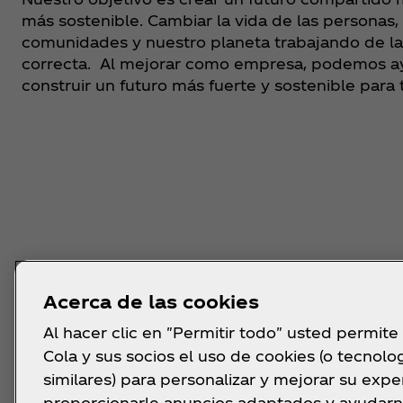
más sostenible. Cambiar la vida de las personas, 
comunidades y nuestro planeta trabajando de l
correcta. Al mejorar como empresa, podemos a
construir un futuro más fuerte y sostenible para 
Descubre más
Acerca de las cookies
Al hacer clic en "Permitir todo" usted permite
Cola y sus socios el uso de cookies (o tecnolo
similares) para personalizar y mejorar su exper
proporcionarle anuncios adaptados y ayudarn