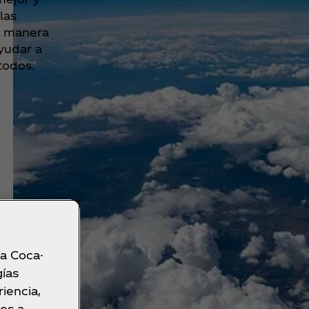
las
a manera
yudar a
todos.
 a Coca-
gías
iencia,
os a