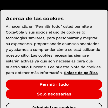
Condiciones de uso
Acerca de las cookies
Aviso de privacidad del consumidor
Al hacer clic en "Permitir todo" usted permite a
Configuración de cookies
Coca-Cola y sus socios el uso de cookies (o
Aviso de cookies
tecnologías similares) para personalizar y mejorar
su experiencia, proporcionarle anuncios adaptados
Declaración de Accesibilidad
y ayudarnos a comprender cómo se está utilizando
nuestro sitio. Las cookies necesarias siempre
estarán activas ya que son necesarias para que
nuestro sitio funcione. Lea nuestra Nota de cookies
Facebook
YouTube
Instagram
para obtener más información.
Enlace de política
Permitir todo
Solo necesarias
© 2026 The Coca‑Cola Company. Todos los
Administrar cookies