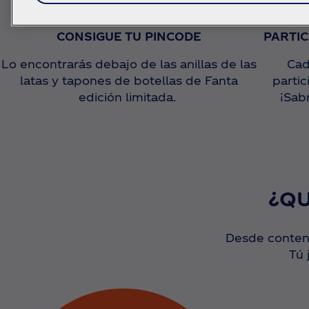
CONSIGUE TU PINCODE
PARTI
Lo encontrarás debajo de las anillas de las
Cad
latas y tapones de botellas de Fanta
parti
edición limitada.
¡Sab
¿Q
Desde conteni
Tú 