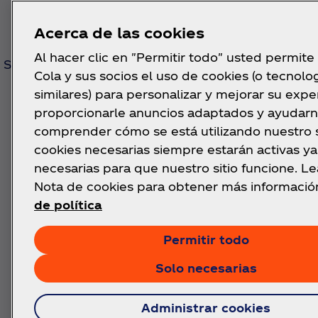
Acerca de las cookies
ELIGE TU RECOMPENSA
Al hacer clic en "Permitir todo" usted permite
Selecciona la que quieres e inicia sesión o
Lo encon
Cola y sus socios el uso de cookies (o tecnolo
regístrate en tu cuenta de Coca‑Cola
latas
similares) para personalizar y mejorar su exper
proporcionarle anuncios adaptados y ayudarn
comprender cómo se está utilizando nuestro si
*Puedes ganar hasta un premio por semana, y debes ser may
cookies necesarias siempre estarán activas y
necesarias para que nuestro sitio funcione. L
PR
Nota de cookies para obtener más informació
de política
Permitir todo
Solo necesarias
Administrar cookies